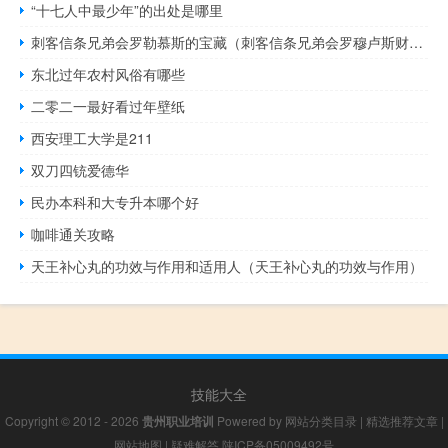
“十七人中最少年”的出处是哪里
刺客信条兄弟会罗勒慕斯的宝藏（刺客信条兄弟会罗穆卢斯财宝）
东北过年农村风俗有哪些
二零二一最好看过年壁纸
西安理工大学是211
双刀四铳爱德华
民办本科和大专升本哪个好
咖啡通关攻略
天王补心丸的功效与作用和适用人（天王补心丸的功效与作用）
技能大全
Copyright © 2012 - 2026
贵州职业培训
Powered by
网站分类目录
|
精选推荐文章
|
网站地图
|
疑难解答
陕ICP备05009492号