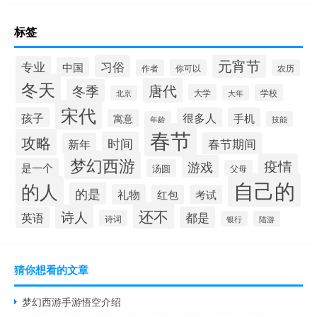
标签
元宵节
习俗
专业
中国
作者
你可以
农历
冬天
唐代
冬季
大学
学校
北京
大年
宋代
孩子
很多人
手机
寓意
年龄
技能
春节
攻略
时间
春节期间
新年
梦幻西游
疫情
游戏
是一个
汤圆
父母
自己的
的人
的是
礼物
红包
考试
还不
诗人
英语
都是
诗词
银行
陆游
猜你想看的文章
梦幻西游手游悟空介绍