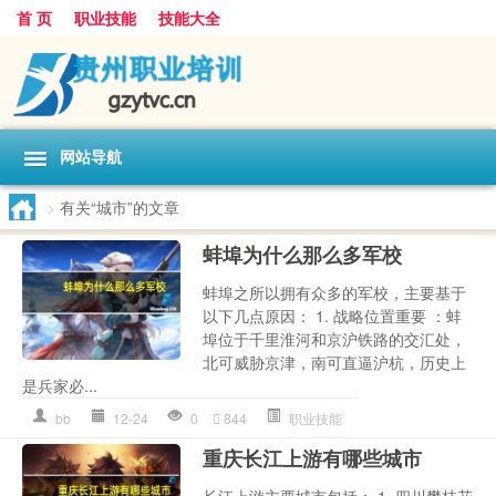
首 页
职业技能
技能大全
网站导航
>
有关“城市”的文章
蚌埠为什么那么多军校
蚌埠之所以拥有众多的军校，主要基于
以下几点原因： 1. 战略位置重要 ：蚌
埠位于千里淮河和京沪铁路的交汇处，
北可威胁京津，南可直逼沪杭，历史上
是兵家必...
bb
12-24
0
844
职业技能
重庆长江上游有哪些城市