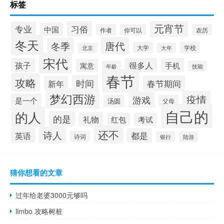
标签
元宵节
习俗
专业
中国
作者
你可以
农历
冬天
唐代
冬季
大学
学校
北京
大年
宋代
孩子
很多人
手机
寓意
年龄
技能
春节
攻略
时间
春节期间
新年
梦幻西游
疫情
游戏
是一个
汤圆
父母
自己的
的人
的是
礼物
红包
考试
还不
诗人
英语
都是
诗词
银行
陆游
猜你想看的文章
过年给老婆3000元够吗
limbo 攻略树桩