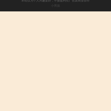
本站仅为个人兴趣爱好，不接盈利性广告及商业合作
小男孩