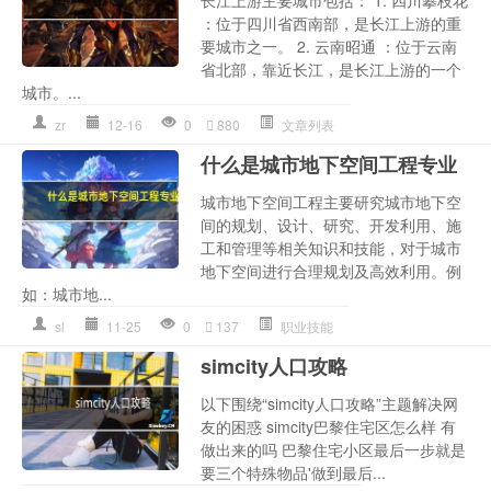
长江上游主要城市包括： 1. 四川攀枝花
：位于四川省西南部，是长江上游的重
要城市之一。 2. 云南昭通 ：位于云南
省北部，靠近长江，是长江上游的一个
城市。...
zr
12-16
0
880
文章列表
什么是城市地下空间工程专业
城市地下空间工程主要研究城市地下空
间的规划、设计、研究、开发利用、施
工和管理等相关知识和技能，对于城市
地下空间进行合理规划及高效利用。例
如：城市地...
sl
11-25
0
137
职业技能
simcity人口攻略
以下围绕“simcity人口攻略”主题解决网
友的困惑 simcity巴黎住宅区怎么样 有
做出来的吗 巴黎住宅小区最后一步就是
要三个特殊物品'做到最后...