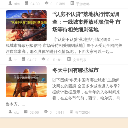
sim
04-30
0
389
手游攻略
“认房不认贷”落地执行情况调
查：一线城市释放积极信号 市
场等待相关细则落地
【“认房不认贷”落地执行情况调查：一
线城市释放积极信号 市场等待相关细则落地】!!!今天受到全网的关
注度非常高，那么具体的是什么情况呢，下面大家可以一起...
“r
04-07
0
181
文章列表
冬天中国有哪些城市
以下围绕“冬天中国有哪些城市”主题解
决网友的困惑 全国多少城市进入冬季?
据统计数据显示，在常年的入冬时间来
看，在立冬节气前，西宁、哈尔滨、乌
鲁木齐、...
dtz
02-06
0
941
春节2024