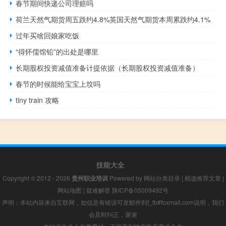
春节期间快递公司理赔吗
荷兰天然气期货周五跌约4.8%英国天然气期货本周累跌约4.1%
过年买啥回娘家吃饭
“得怀儒馆铅”的出处是哪里
长期股权投资减值准备计提依据（长期股权投资减值准备）
春节的时候能给宝宝上坟吗
tiny train 攻略
技能大全
Copyright © 2012 - 2026
贵州职业培训
Powered by
网站分类目录
|
精选推荐文章
|
网站地图
|
疑难解答
陕ICP备05009492号
声明：本站内容来自互联网，如信息有错误可发邮件到f_fb#foxmail.com说明，我们
会及时纠正，谢谢