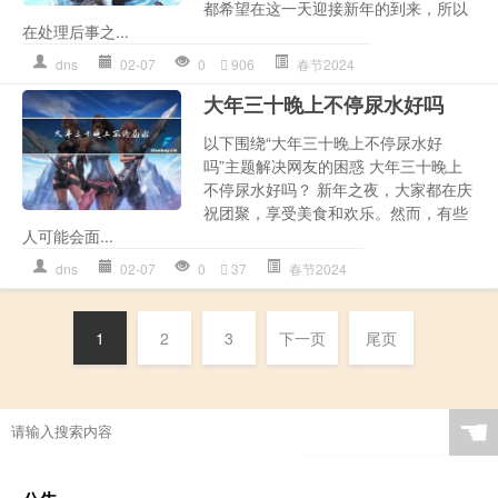
都希望在这一天迎接新年的到来，所以
在处理后事之...
dns
02-07
0
906
春节2024
大年三十晚上不停尿水好吗
以下围绕“大年三十晚上不停尿水好
吗”主题解决网友的困惑 大年三十晚上
不停尿水好吗？ 新年之夜，大家都在庆
祝团聚，享受美食和欢乐。然而，有些
人可能会面...
dns
02-07
0
37
春节2024
1
2
3
下一页
尾页
☚