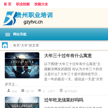
首 页
职业技能
技能大全
网站导航
>
有关“大年”的文章
大年三十过年有什么寓意
以下围绕“大年三十过年有什么寓意”主
题解决网友的困惑 你认为大年三十的含
义是什么? 大年三十是中国传统节日，
是一年的最后一天。据说这一天是“月穷
岁尽之...
dns
02-15
0
917
春节2024
过年吃龙须菜好吗吗