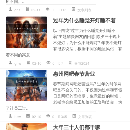
所不同。...
gns
02-11
0
115
文章列表
过年为什么睡觉开灯睡不着
以下围绕“过年为什么睡觉开灯睡不
着”主题解决网友的困惑 除夕三十晚上
不熄灯，为什么不能熄灯? 年夜不熄灯
有很多说法，根据不同的地区风俗，有
着不同的寓意...
gnw
02-10
0
7
春节2024
惠州网吧春节营业
春节期间网吧还营业吗? 过年的时候网
吧是不会关门的。不仅因为过年和节假
日是网吧的高峰期，生意最好的时候，
老板也会给员工加倍的工资和奖金，为
了让员工过...
hzw
02-10
0
345
文章列表
大年三十人们都干嘛