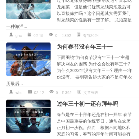
过年吃龙须菜好吗 很多朋友过年喜欢吃
龙须菜，但是他们疑惑龙须菜泡发后可
以直接凉拌吗？这个问题其实需要我们
对龙须菜的性质有一定了解。 龙须菜是
一种海洋...
gnc
02-15
0
892
春节2024
为何春节没有年三十一
下面围绕“为何春节没有年三十一”主题
解决网友的困惑 为什么会没有年三十?
为什么2022年没有大年三十? 理由一:年
份没有。 要明确告诉大家的不是每年农
历最后...
whc
02-12
0
392
文章列表
过年三十初一还有拜年吗
春节是在三十拜年还是在初一拜年 春节
是中国最重要的传统节日，通常在农历
正月初一庆祝。然而，根据不同地区和
家庭的习俗，春节的拜年时间可能会有