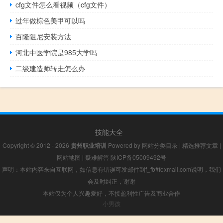
cfg文件怎么看视频（cfg文件）
过年做棕色美甲可以吗
百隆阻尼安装方法
河北中医学院是985大学吗
二级建造师转走怎么办
技能大全
Copyright © 2012 - 2026
贵州职业培训
Powered by
网站分类目录
|
精选推荐文章
|
网站地图
|
疑难解答
陕ICP备05009492号
声明：本站内容来自互联网，如信息有错误可发邮件到f_fb#foxmail.com说明，我们
会及时纠正，谢谢
本站仅为个人兴趣爱好，不接盈利性广告及商业合作
小男孩