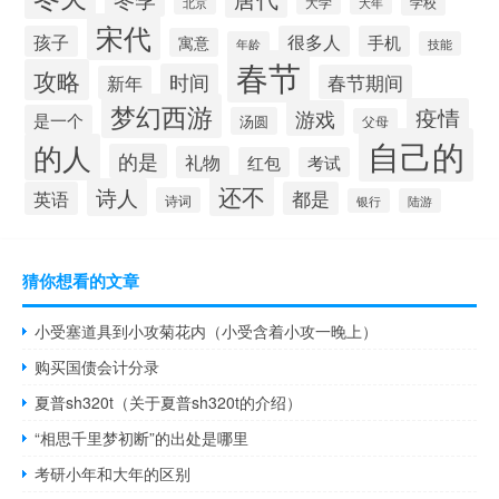
大学
学校
北京
大年
宋代
孩子
很多人
手机
寓意
年龄
技能
春节
攻略
时间
春节期间
新年
梦幻西游
疫情
游戏
是一个
汤圆
父母
自己的
的人
的是
礼物
红包
考试
还不
诗人
英语
都是
诗词
银行
陆游
猜你想看的文章
小受塞道具到小攻菊花内（小受含着小攻一晚上）
购买国债会计分录
夏普sh320t（关于夏普sh320t的介绍）
“相思千里梦初断”的出处是哪里
考研小年和大年的区别