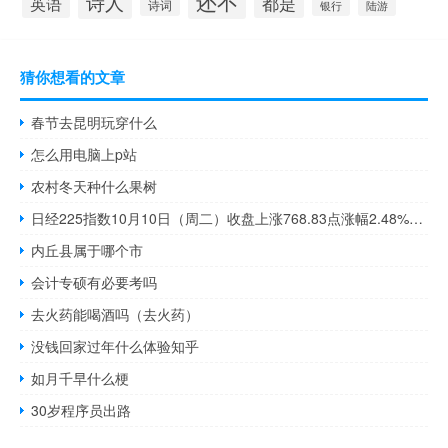
还不
诗人
英语
都是
诗词
银行
陆游
猜你想看的文章
春节去昆明玩穿什么
怎么用电脑上p站
农村冬天种什么果树
日经225指数10月10日（周二）收盘上涨768.83点涨幅2.48%报31763.50点
内丘县属于哪个市
会计专硕有必要考吗
去火药能喝酒吗（去火药）
没钱回家过年什么体验知乎
如月千早什么梗
30岁程序员出路