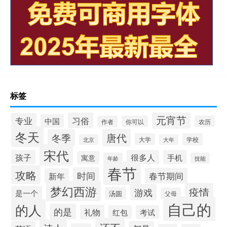
标签
元宵节
习俗
专业
中国
作者
你可以
农历
冬天
唐代
冬季
大学
学校
北京
大年
宋代
孩子
很多人
手机
寓意
年龄
技能
春节
攻略
时间
春节期间
新年
梦幻西游
疫情
游戏
是一个
汤圆
父母
自己的
的人
的是
礼物
红包
考试