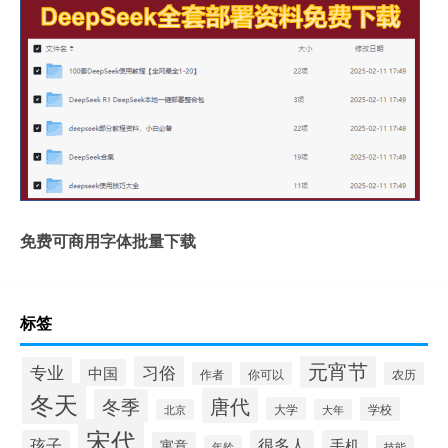
免费可商用字体批量下载
标签
元宵节
习俗
专业
中国
作者
你可以
农历
冬天
唐代
冬季
大学
学校
北京
大年
宋代
孩子
很多人
手机
寓意
年龄
技能