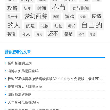
春节
攻略
时间
春节期间
新年
梦幻西游
疫情
游戏
是一个
汤圆
父母
自己的
的人
的是
礼物
红包
考试
还不
诗人
英语
都是
诗词
银行
陆游
猜你想看的文章
酱和酱油的区别
淄博矿务局是国企吗
极速PDF编辑器激活码破解版 V3.0.2.0 永久免费版（极速PDF编辑器激活码破解版 V3.0.2.0 永久免费版功能简介）
春节回家人去哪里旅游
阴阳师清姬攻略
大年夜可以折锡箔吗