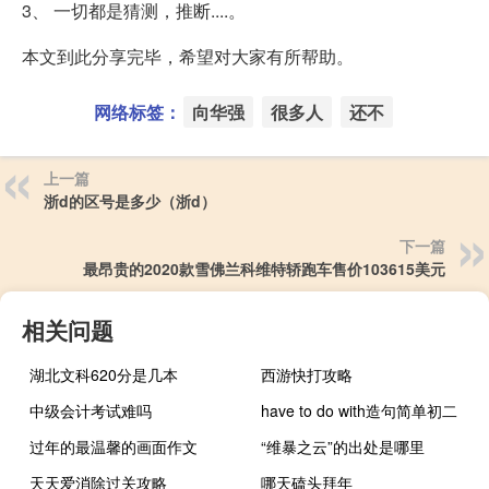
3、 一切都是猜测，推断....。
本文到此分享完毕，希望对大家有所帮助。
网络标签：
向华强
很多人
还不
上一篇
浙d的区号是多少（浙d）
下一篇
最昂贵的2020款雪佛兰科维特轿跑车售价103615美元
相关问题
湖北文科620分是几本
西游快打攻略
中级会计考试难吗
have to do with造句简单初二
过年的最温馨的画面作文
“维暴之云”的出处是哪里
天天爱消除过关攻略
哪天磕头拜年