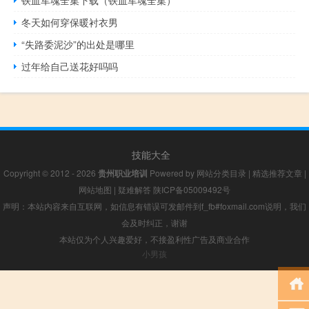
铁血军魂全集下载（铁血军魂全集）
冬天如何穿保暖衬衣男
“失路委泥沙”的出处是哪里
过年给自己送花好吗吗
技能大全
Copyright © 2012 - 2026
贵州职业培训
Powered by
网站分类目录
|
精选推荐文章
|
网站地图
|
疑难解答
陕ICP备05009492号
声明：本站内容来自互联网，如信息有错误可发邮件到f_fb#foxmail.com说明，我们
会及时纠正，谢谢
本站仅为个人兴趣爱好，不接盈利性广告及商业合作
小男孩