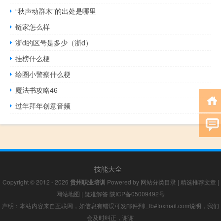
“秋声动群木”的出处是哪里
链家怎么样
浙d的区号是多少（浙d）
挂榜什么梗
绘圈小警察什么梗
魔法书攻略46
过年拜年创意音频
技能大全
Copyright © 2012 - 2026
贵州职业培训
Powered by
网站分类目录
|
精选推荐文章
|
网站地图
|
疑难解答
陕ICP备05009492号
声明：本站内容来自互联网，如信息有错误可发邮件到f_fb#foxmail.com说明，我们
会及时纠正，谢谢