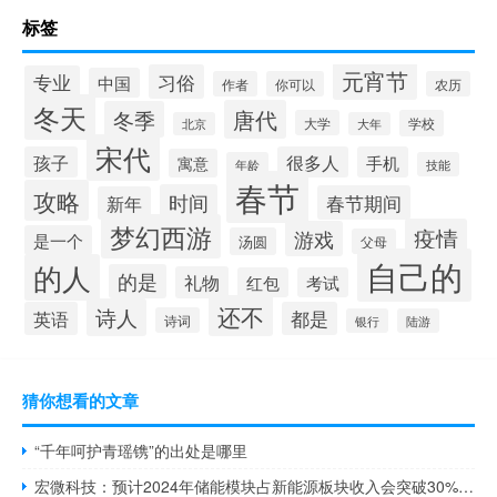
标签
元宵节
习俗
专业
中国
作者
你可以
农历
冬天
唐代
冬季
大学
学校
北京
大年
宋代
孩子
很多人
手机
寓意
年龄
技能
春节
攻略
时间
春节期间
新年
梦幻西游
疫情
游戏
是一个
汤圆
父母
自己的
的人
的是
礼物
红包
考试
还不
诗人
英语
都是
诗词
银行
陆游
猜你想看的文章
“千年呵护青瑶镌”的出处是哪里
宏微科技：预计2024年储能模块占新能源板块收入会突破30%汽车方面增速也比较明显