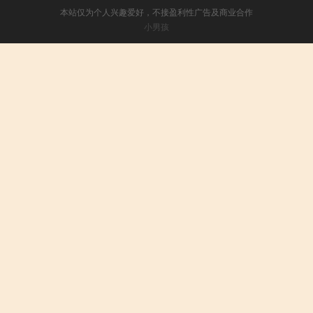
本站仅为个人兴趣爱好，不接盈利性广告及商业合作
小男孩