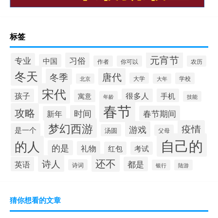
标签
元宵节
习俗
专业
中国
作者
你可以
农历
冬天
唐代
冬季
大学
学校
北京
大年
宋代
孩子
很多人
手机
寓意
年龄
技能
春节
攻略
时间
春节期间
新年
梦幻西游
疫情
游戏
是一个
汤圆
父母
自己的
的人
的是
礼物
红包
考试
还不
诗人
英语
都是
诗词
银行
陆游
猜你想看的文章