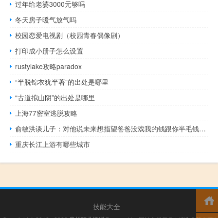
过年给老婆3000元够吗
冬天房子暖气放气吗
校园恋爱电视剧（校园青春偶像剧）
打印成小册子怎么设置
rustylake攻略paradox
“半脱锦衣犹半著”的出处是哪里
“古道拟山阴”的出处是哪里
上海77密室逃脱攻略
俞敏洪谈儿子：对他说未来想指望爸爸没戏我的钱跟你半毛钱关系没有
重庆长江上游有哪些城市
技能大全