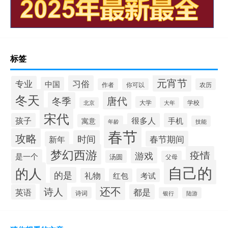
标签
元宵节
习俗
专业
中国
作者
你可以
农历
冬天
唐代
冬季
大学
学校
北京
大年
宋代
孩子
很多人
手机
寓意
年龄
技能
春节
攻略
时间
春节期间
新年
梦幻西游
疫情
游戏
是一个
汤圆
父母
自己的
的人
的是
礼物
红包
考试
还不
诗人
英语
都是
诗词
银行
陆游