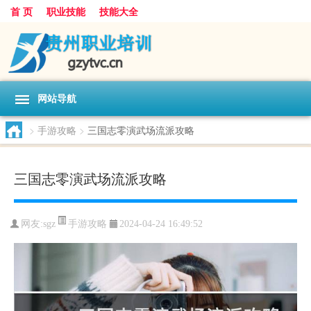
首 页
职业技能
技能大全
网站导航
>
手游攻略
>
三国志零演武场流派攻略
三国志零演武场流派攻略
手游攻略
网友:
sgz
2024-04-24 16:49:52