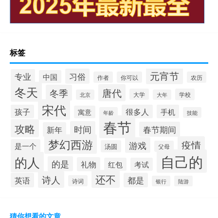
标签
元宵节
习俗
专业
中国
作者
你可以
农历
冬天
唐代
冬季
大学
学校
北京
大年
宋代
孩子
很多人
手机
寓意
年龄
技能
春节
攻略
时间
春节期间
新年
梦幻西游
疫情
游戏
是一个
汤圆
父母
自己的
的人
的是
礼物
红包
考试
还不
诗人
英语
都是
诗词
银行
陆游
猜你想看的文章