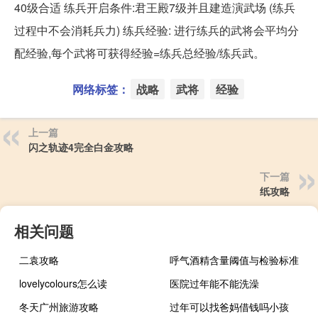
40级合适 练兵开启条件:君王殿7级并且建造演武场 (练兵
过程中不会消耗兵力) 练兵经验: 进行练兵的武将会平均分
配经验,每个武将可获得经验=练兵总经验/练兵武。
网络标签：
战略
武将
经验
上一篇
闪之轨迹4完全白金攻略
下一篇
纸攻略
相关问题
二袁攻略
呼气酒精含量阈值与检验标准
lovelycolours怎么读
医院过年能不能洗澡
冬天广州旅游攻略
过年可以找爸妈借钱吗小孩