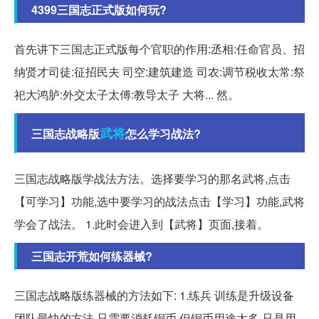
4399三国志正式版如何玩?
首先讲下三国志正式版每个官职的作用:丞相:任命官员、招
纳贤才司徒:征招民夫 司空:建筑建造 司农:调节税收太常:祭
祀大鸿胪:外交太子太傅:教导太子 大将... 然。
武将
三国志战略版
怎么学习战法?
三国志战略版学战法方法。选择要学习的那名武将,点击
【可学习】功能,选中要学习的战法点击【学习】功能,武将
学会了战法。 1.此时会进入到【武将】页面,接着。
三国志开荒如何练器械?
三国志战略版练器械的方法如下: 1.练兵 训练是升级设备
团队最快的方法,只需要消耗铜币,但铜币用途太多,只是用