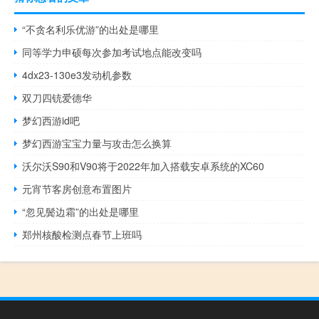
“不贪名利乐优游”的出处是哪里
同等学力申硕每次参加考试地点能改变吗
4dx23-130e3发动机参数
双刀四铳爱德华
梦幻西游id吧
梦幻西游宝宝力量与攻击怎么换算
沃尔沃S90和V90将于2022年加入搭载安卓系统的XC60
元宵节客房创意布置图片
“忽见鬓边霜”的出处是哪里
郑州核酸检测点春节上班吗