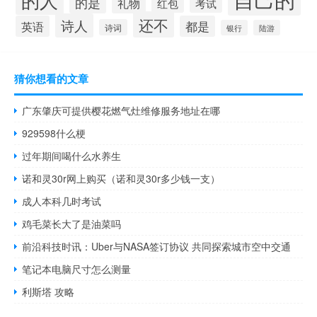
的人
的是
礼物
红包
考试
还不
诗人
英语
都是
诗词
银行
陆游
猜你想看的文章
广东肇庆可提供樱花燃气灶维修服务地址在哪
929598什么梗
过年期间喝什么水养生
诺和灵30r网上购买（诺和灵30r多少钱一支）
成人本科几时考试
鸡毛菜长大了是油菜吗
前沿科技时讯：Uber与NASA签订协议 共同探索城市空中交通
笔记本电脑尺寸怎么测量
利斯塔 攻略