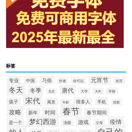
标签
元宵节
习俗
专业
中国
作者
你可以
农历
冬天
唐代
冬季
大学
学校
北京
大年
宋代
孩子
很多人
手机
寓意
年龄
技能
春节
攻略
时间
春节期间
新年
梦幻西游
疫情
游戏
是一个
汤圆
父母
自己的