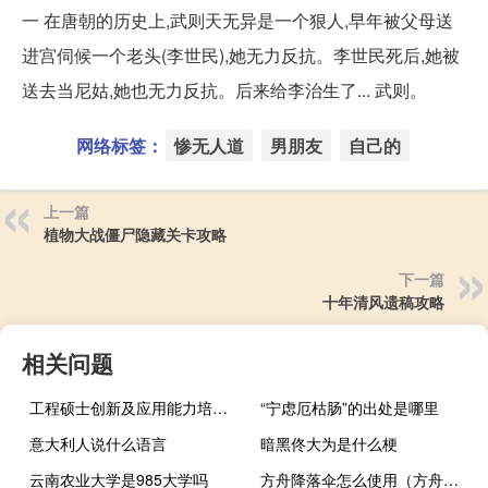
一 在唐朝的历史上,武则天无异是一个狠人,早年被父母送
进宫伺候一个老头(李世民),她无力反抗。李世民死后,她被
送去当尼姑,她也无力反抗。后来给李治生了... 武则。
网络标签：
惨无人道
男朋友
自己的
上一篇
植物大战僵尸隐藏关卡攻略
下一篇
十年清风遗稿攻略
相关问题
工程硕士创新及应用能力培养模式的构建
“宁虑厄枯肠”的出处是哪里
意大利人说什么语言
暗黑佟大为是什么梗
云南农业大学是985大学吗
方舟降落伞怎么使用（方舟降落伞的使用方法）