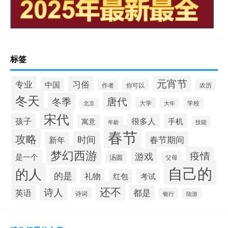
标签
元宵节
习俗
专业
中国
作者
你可以
农历
冬天
唐代
冬季
大学
学校
北京
大年
宋代
孩子
很多人
手机
寓意
年龄
技能
春节
攻略
时间
春节期间
新年
梦幻西游
疫情
游戏
是一个
汤圆
父母
自己的
的人
的是
礼物
红包
考试
还不
诗人
英语
都是
诗词
银行
陆游