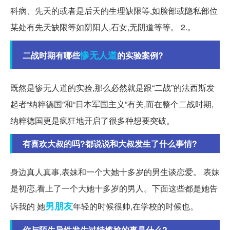
科病、先天的或者是后天的生理缺限等,如脸部或隐私部位
某处有先天缺限等如阴阳人,石女,无阴道等等。 2.。
惨无人道
二战时期有哪些
的实验案例?
既然是惨无人道的实验,那么必然就是跟“二战”的法西斯发
起者“纳粹德国”和“日本军国主义”有关,而在整个二战时期,
纳粹德国更是疯狂地开启了很多种想要突破。
有喜欢大叔的吗?都说说和大叔发生了什么事情?
身边真人真事,表妹和一个大她十多岁的男生谈恋爱。 表妹
是初恋,看上了一个大她十多岁的男人。下面这些都是她告
男朋友
诉我的 她
年轻的时候很帅,在学校的时候也。
你与陌生异性发生过特尴尬的事是什么?