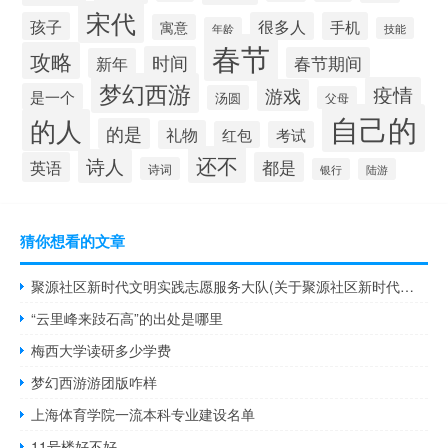
宋代
孩子
很多人
手机
寓意
年龄
技能
春节
攻略
时间
春节期间
新年
梦幻西游
疫情
游戏
是一个
汤圆
父母
自己的
的人
的是
礼物
红包
考试
还不
诗人
英语
都是
诗词
银行
陆游
猜你想看的文章
聚源社区新时代文明实践志愿服务大队(关于聚源社区新时代文明实践志愿服务大队简述)
“云里峰来跂石高”的出处是哪里
梅西大学读研多少学费
梦幻西游游团版咋样
上海体育学院一流本科专业建设名单
11号楼好不好