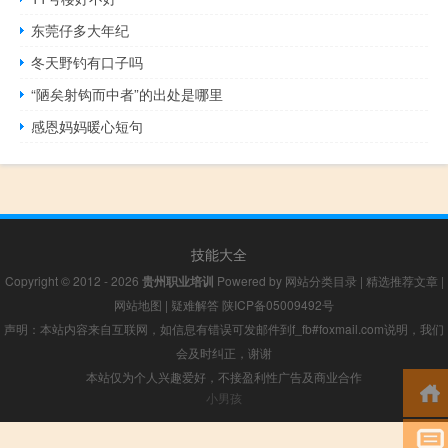
东莞仔多大年纪
冬天野钓有口子吗
“陋矣射钩而中者”的出处是哪里
感恩妈妈暖心短句
技能大全
Copyright © 2012 - 2026
贵州职业培训
Powered by
网站分类目录
|
精选推荐文章
|
网站地图
|
疑难解答
陕ICP备05009492号
声明：本站内容来自互联网，如信息有错误可发邮件到f_fb#foxmail.com说明，我们
会及时纠正，谢谢
本站仅为个人兴趣爱好，不接盈利性广告及商业合作
小男孩