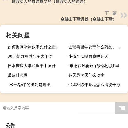
形容女人的成语褒义的（形容女人的词语）
下一篇
金佛山下雪月份（金佛山下雪）
相关问题
如何提高听课效率先什么后听课
去瑞典留学要带什么药品。越详细越好
30斤臂力棒适合多大年龄
小孩可以喝面膜吗冬天
日本庆应大学相当于中国什么大学
“谁念西风倦旅”的出处是哪里
瓜皮什么梗
冬天最讨厌什么动物
“水玉磊砢”的出处是哪里
保温杯陈年茶垢怎么清洗干净
☚
公告