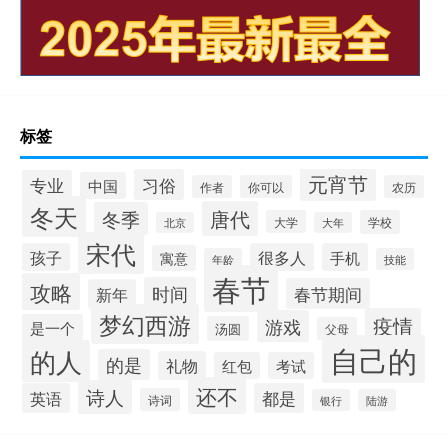
标签
元宵节
习俗
专业
中国
作者
你可以
农历
冬天
唐代
冬季
大学
学校
北京
大年
宋代
孩子
很多人
手机
寓意
年龄
技能
春节
攻略
时间
春节期间
新年
梦幻西游
疫情
游戏
是一个
汤圆
父母
自己的
的人
的是
礼物
红包
考试
还不
诗人
英语
都是
诗词
银行
陆游