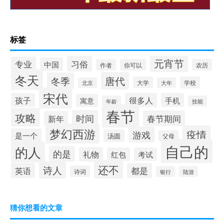
标签
元宵节
习俗
专业
中国
作者
你可以
农历
冬天
唐代
冬季
大学
学校
北京
大年
宋代
孩子
很多人
手机
寓意
年龄
技能
春节
攻略
时间
春节期间
新年
梦幻西游
疫情
游戏
是一个
汤圆
父母
自己的
的人
的是
礼物
红包
考试
还不
诗人
英语
都是
诗词
银行
陆游
猜你想看的文章