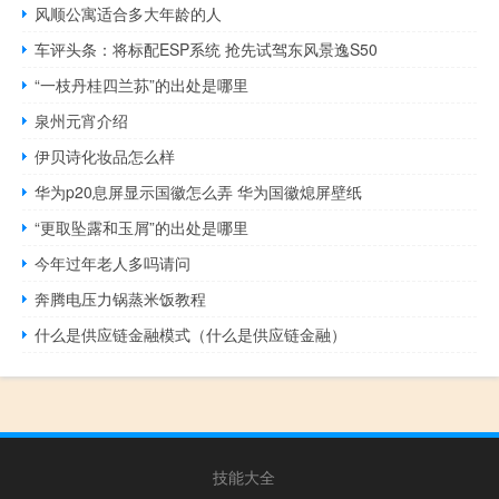
风顺公寓适合多大年龄的人
车评头条：将标配ESP系统 抢先试驾东风景逸S50
“一枝丹桂四兰荪”的出处是哪里
泉州元宵介绍
伊贝诗化妆品怎么样
华为p20息屏显示国徽怎么弄 华为国徽熄屏壁纸
“更取坠露和玉屑”的出处是哪里
今年过年老人多吗请问
奔腾电压力锅蒸米饭教程
什么是供应链金融模式（什么是供应链金融）
技能大全