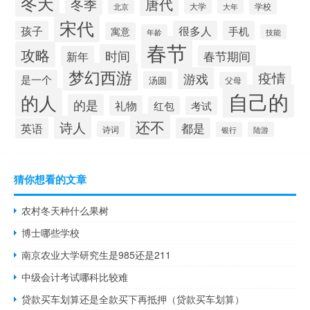
冬天
唐代
冬季
大学
学校
北京
大年
宋代
孩子
很多人
手机
寓意
年龄
技能
春节
攻略
时间
春节期间
新年
梦幻西游
疫情
游戏
是一个
汤圆
父母
自己的
的人
的是
礼物
红包
考试
还不
诗人
英语
都是
诗词
银行
陆游
猜你想看的文章
农村冬天种什么果树
博士哪些学校
南京农业大学研究生是985还是211
中级会计考试哪科比较难
贷款买车划算还是全款买下再抵押（贷款买车划算）