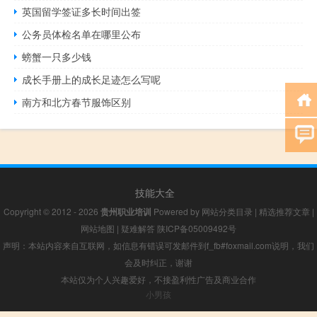
英国留学签证多长时间出签
公务员体检名单在哪里公布
螃蟹一只多少钱
成长手册上的成长足迹怎么写呢
南方和北方春节服饰区别
技能大全
Copyright © 2012 - 2026
贵州职业培训
Powered by
网站分类目录
|
精选推荐文章
|
网站地图
|
疑难解答
陕ICP备05009492号
声明：本站内容来自互联网，如信息有错误可发邮件到f_fb#foxmail.com说明，我们
会及时纠正，谢谢
本站仅为个人兴趣爱好，不接盈利性广告及商业合作
小男孩