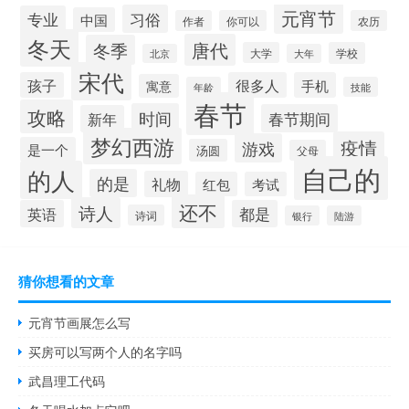
元宵节
习俗
专业
中国
作者
你可以
农历
冬天
唐代
冬季
大学
学校
北京
大年
宋代
孩子
很多人
手机
寓意
年龄
技能
春节
攻略
时间
春节期间
新年
梦幻西游
疫情
游戏
是一个
汤圆
父母
自己的
的人
的是
礼物
红包
考试
还不
诗人
英语
都是
诗词
银行
陆游
猜你想看的文章
元宵节画展怎么写
买房可以写两个人的名字吗
武昌理工代码