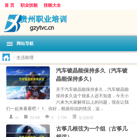
首 页
职业技能
技能大全
网站导航
>
生活助理
汽车镀晶能保持多久（汽车镀
晶能保持多久）
关于汽车镀晶能保持多久，汽车镀晶能
保持多久这个很多人还不知道，今天小
六来为大家解答以上的问题，现在让我
们一起来看看吧！ 1、你好，根据你说的情况，这...
rc
03-09
0
735
生活助理
古筝几根弦为一个组（古筝几
根弦）