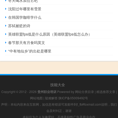
冬天喝水加点它吧
沈阳过年哪里有雪景
在韩国学咖啡学什么
苏轼被贬的诗
英雄联盟fps低是什么原因（英雄联盟fps低怎么办）
春节那天有月食吗英文
“中有地仙乡”的出处是哪里
技能大全
Copyright © 2012 - 2026
贵州职业培训
Powered by
网站分类目录
|
精选推荐文章
|
网站地图
|
疑难解答
陕ICP备05009492号
声明：本站内容来自互联网，如信息有错误可发邮件到f_fb#foxmail.com说明，我们
会及时纠正，谢谢
本站仅为个人兴趣爱好，不接盈利性广告及商业合作