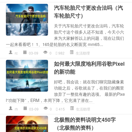
汽车轮胎尺寸更改合法吗（汽
车轮胎尺寸）
关于汽车轮胎尺寸更改合法吗，汽车轮
胎尺寸这个很多人还不知道，今天小六
来为大家解答以上的问题，现在让我们
一起来看看吧！ 1、165是轮胎的名义断面宽 mm65...
rc
03-09
0
982
生活助理
如何最大限度地利用谷歌Pixel
的新功能
好吧，我会说：就在我们聊完隐藏像素
功能之后，谷歌就去了，在我们的圈里
放弃了一整批有趣的选项。 最新的Pixe
l“功能下降”，ERM，本周下降，它充满了潜在...
rh
03-09
0
415
生活助理
北极熊的资料说明文450字
（北极熊的资料）