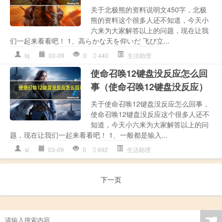
关于北极熊的资料说明文450字，北极
熊的资料这个很多人还不知道，今天小
六来为大家解答以上的问题，现在让我
们一起来看看吧！ 1、高らかな天を仰いだ 飞び立...
bj
03-09
0
440
生活助理
使命召唤12键盘没反应怎么回
事（使命召唤12键盘没反应）
关于使命召唤12键盘没反应怎么回事，
使命召唤12键盘没反应这个很多人还不
知道，今天小六来为大家解答以上的问
题，现在让我们一起来看看吧！ 1、一般都是输入...
sl
03-09
0
692
生活助理
下一页
☚