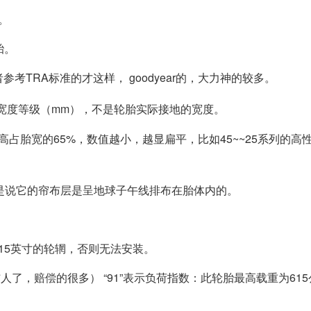
。
轮胎。
或者参考TRA标准的才这样， goodyear的，大力神的较多。
宽度等级（mm），不是轮胎实际接地的宽度。
胎高占胎宽的65%，数值越小，越显扁平，比如45~~25系列的高
就是说它的帘布层是呈地球子午线排布在胎体内的。
配15英寸的轮辋，否则无法安装。
胎伤人了，赔偿的很多） “91”表示负荷指数：此轮胎最高载重为615公