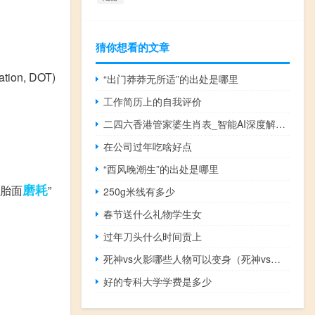
猜你想看的文章
on, DOT)
“出门莽莽无所适”的出处是哪里
工作简历上的自我评价
二四六香港管家婆生肖表_智能AI深度解析_百家号版v47.08.255
在公司过年吃啥好点
“西风晚潮生”的出处是哪里
磨耗
 “胎面
”
250g米线有多少
春节送什么礼物学生女
过年刀头什么时间贡上
死神vs火影哪些人物可以变身（死神vs火影变身人物有哪些）
好的专科大学学费是多少