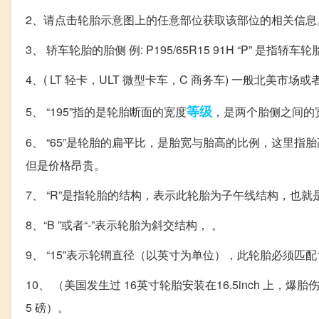
2、请点击轮胎示意图上的任意部位获取该部位的相关信息
3、 轿车轮胎的胎侧 例: P195/65R15 91H “P” 是指轿车
4、( LT 轻卡，ULT 微型卡车，C 商务车) 一般北美市场
等级
5、 “195”指的是轮胎断面的宽度
，是两个胎侧之间的
6、 “65”是轮胎的扁平比，是胎宽与胎高的比例，这里指
但是价格昂贵。
7、 “R”是指轮胎的结构，表示此轮胎为子午线结构，也
8、“B ”或者“-”表示轮胎为斜交结构， 。
9、 “15”表示轮辋直径（以英寸为单位），此轮胎必须匹
10、 （美国发生过 16英寸轮胎安装在16.5inch 上，爆
5 磅）。