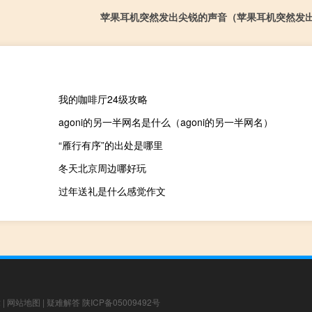
苹果耳机突然发出尖锐的声音（苹果耳机突然发
我的咖啡厅24级攻略
agoni的另一半网名是什么（agoni的另一半网名）
“雁行有序”的出处是哪里
冬天北京周边哪好玩
过年送礼是什么感觉作文
章
|
网站地图
|
疑难解答
陕ICP备05009492号