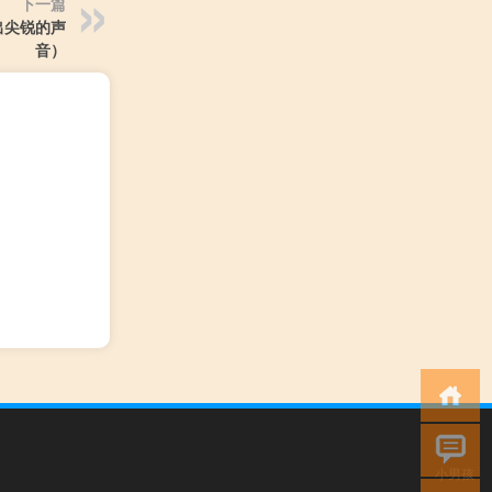
下一篇
出尖锐的声
音）
小男孩