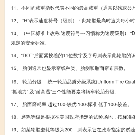
11、不同的载重指数代表不同的最高载重（通常以磅或公
12、 “H”表示速度符号（级别）：此轮胎最高时速为每小时 
13、（中国标准上改称 速度符号~~习惯称为速度级别） “DOT”则表示此
规定的安全标准。
14、“DOT”后面紧挨着的11位数字及字母则表示此轮胎
15、 胎侧通常也显示帘线种类、胎侧和胎面帘布层数。
16、 轮胎分级： 统一轮胎品质分级系统(Uniform Tire Qual
“抓地力” 及“耐高温”三个性能要素将轿车轮胎分级。
17、 胎面磨耗率 超过100-较优 100-标准 低于100-较差。
18、磨耗等级是根据在美国政府指定的试验场地，按标准
19、如某轮胎磨耗等级为200，则表示它在政府指定的试