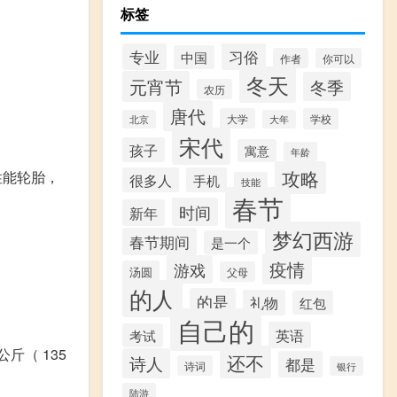
标签
习俗
专业
中国
作者
你可以
冬天
元宵节
冬季
农历
唐代
大学
学校
北京
大年
宋代
孩子
寓意
年龄
攻略
性能轮胎，
很多人
手机
技能
春节
时间
新年
梦幻西游
春节期间
是一个
疫情
游戏
汤圆
父母
的人
的是
礼物
红包
自己的
英语
考试
斤（ 135
还不
诗人
都是
诗词
银行
陆游