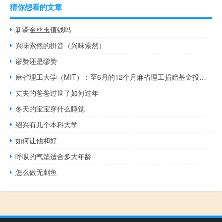
猜你想看的文章
新疆金丝玉值钱吗
兴味索然的拼音（兴味索然）
谬赞还是缪赞
麻省理工大学（MIT）：至6月的12个月麻省理工捐赠基金投资亏损2.9%连续第二年发生亏损至235亿美元
丈夫的爸爸过世了如何过年
冬天的宝宝穿什么睡觉
绍兴有几个本科大学
如何让他和好
呼吸的气垫适合多大年龄
怎么做无刺鱼