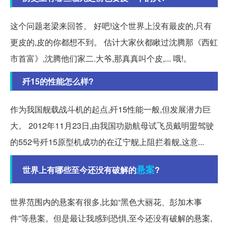
这个问题老梁来回答。 好吧!这个世界上没有最皮的,只有
更皮的,皮的你都想不到。 估计大家伙都瞅过沈腾那《西虹
市首富》,沈腾他们家二.大爷,那真真叫个皮,... 哦!。
歼15的性能怎么样?
作为我国舰载战斗机的起点,歼15性能一般,但发展潜力巨
大。 2012年11月23日,由我国功勋航母试飞员戴明盟驾驶
的552号歼15原型机成功的在辽宁舰上阻拦着舰,这意...
悬案
世界上有哪些至今还没有破解的
?
世界范围内的悬案有很多,比如“黑色大丽花、彭加木事
件”等悬案。但是最让我感到恐惧,至今还没有破解的悬案,