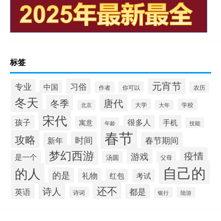
标签
元宵节
习俗
专业
中国
作者
你可以
农历
冬天
唐代
冬季
大学
学校
北京
大年
宋代
孩子
很多人
手机
寓意
年龄
技能
春节
攻略
时间
春节期间
新年
梦幻西游
疫情
游戏
是一个
汤圆
父母
自己的
的人
的是
礼物
红包
考试
还不
诗人
英语
都是
诗词
银行
陆游