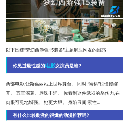
以下围绕“梦幻西游强15装备”主题解决网友的困惑
电影
你见过最性感的
女演员是谁?
两部电影,让斯嘉丽站上世界舞台。 同时,“蜜桃”也慢慢绽
开。 五官深邃、唇珠丰润。 你看到这件武器的杀伤力,在
肉眼可见地增强。 她更大胆。 身陷丑闻,索性...
有什么比较刺激的很燃的动漫推荐吗?