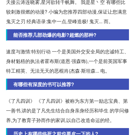
天接云涛连晓雾,星河欲转千帆舞。 我是星丶空 有哪些比
较刺激很燃的动漫? 小编为您推荐四部动漫,保证让您满意
鬼灭之刃 经典语录:集中一点,登峰造极! 鬼灭... 而。
能否推荐几部劲爆的电影?超燃的那种?
速度与激情:特别行动 一个是美国外交安全局的忠诚特工、
身材魁梧的执法者霍布斯(道恩·强森饰),一个是前英国军事
特工精英、无法无天的恶棍肖(杰森·斯坦森... 电。
有哪些有深度的书可以推荐?
《了凡四训》 《了凡四训》被称为东方第一励志宝典、第
一善书,讲的是了凡先生结合自身亲身经历和毕生 的学问修
养,为了教育子孙而作的家训,以自己改造命运的经。
历史上有哪些临死之前也要皮一下的人?