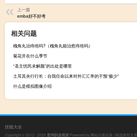
上一篇
emba好不好考
相关问题
槐角丸治痔疮吗?（槐角丸能治愈痔疮吗）
菊花开在什么季节
“圣主忧民未解颜”的出处是哪里
土耳其央行行长：自我任命以来对外汇汇率的干预“极少”
什么是模拟图像介绍
技能大全
Copyright © 2012 - 2026
贵州职业培训
Powered by
网站分类目录
|
精选推荐文