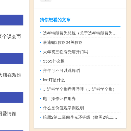
猜你想看的文章
选举特朗普为总统（关于选举特朗普为总统的介绍）
某个误会而
最逵蜗3攻略24关攻略
大年初三临汾尧庙开门吗
5555什么梗
拜年可不可以跳舞蹈
是大脑在艰难
led灯是什么
走近科学全集哔哩哔哩（走近科学全集）
电工操作证在那办
什么是价值观举例说明
回爱情颜
暗黑2第二幕佣兵光环等级（暗黑2第二幕佣兵光环）