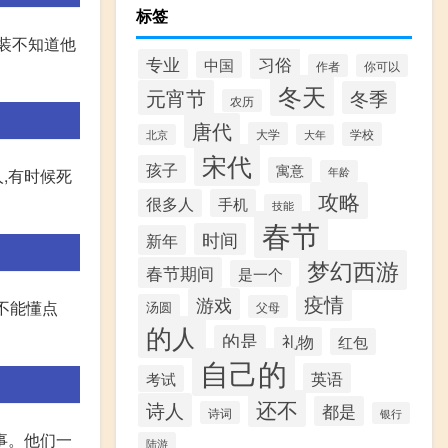
标签
装不知道他
习俗
专业
中国
作者
你可以
冬天
元宵节
冬季
农历
唐代
大学
学校
北京
大年
宋代
孩子
寓意
年龄
,有时候死
攻略
很多人
手机
技能
春节
时间
新年
梦幻西游
春节期间
是一个
疫情
游戏
不能懂点
汤圆
父母
的人
的是
礼物
红包
自己的
英语
考试
还不
诗人
都是
诗词
银行
的事。他们一
陆游