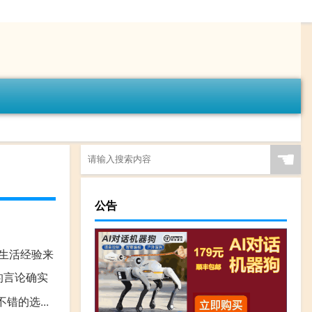
☚
公告
生活经验来
的言论确实
的选...