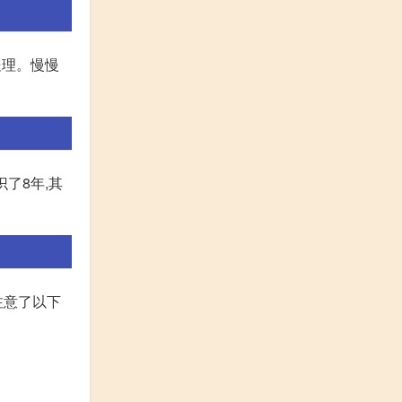
处理。慢慢
识了8年,其
注意了以下