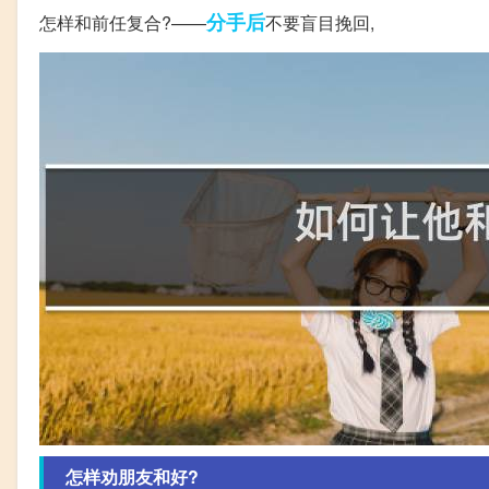
分手后
怎样和前任复合?——
不要盲目挽回,
怎样劝朋友和好?