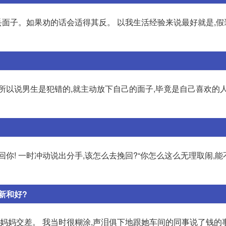
面子。如果劝的话会适得其反。 以我生活经验来说最好就是,假
所以说男生是犯错的,就主动放下自己的面子,毕竟是自己喜欢的人
你! 一时冲动说出分手,该怎么去挽回?“你怎么这么无理取闹,能
新和好?
怎么向妈妈交差。 我当时很糊涂,声泪俱下地跟她车间的同事说了钱