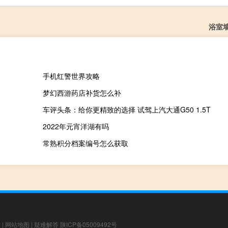
浴室
手机红警世界攻略
梦幻西游药店补货怎么补
车评头条：给你更精致的选择 试驾上汽大通G50 1.5T
2022年元宵洋湖有吗
常熟积分档案编号怎么获取
章
|
网站地图
|
疑难解答
陕ICP备05009492号