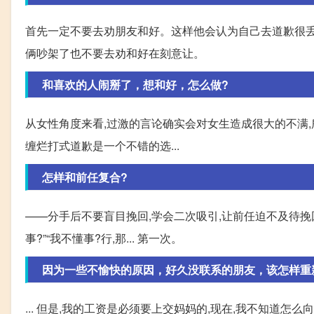
首先一定不要去劝朋友和好。这样他会认为自己去道歉很丢
俩吵架了也不要去劝和好在刻意让。
和喜欢的人闹掰了，想和好，怎么做?
从女性角度来看,过激的言论确实会对女生造成很大的不满,
缠烂打式道歉是一个不错的选...
怎样和前任复合?
——分手后不要盲目挽回,学会二次吸引,让前任迫不及待挽回
事?”“我不懂事?行,那... 第一次。
因为一些不愉快的原因，好久没联系的朋友，该怎样重
... 但是,我的工资是必须要上交妈妈的,现在,我不知道