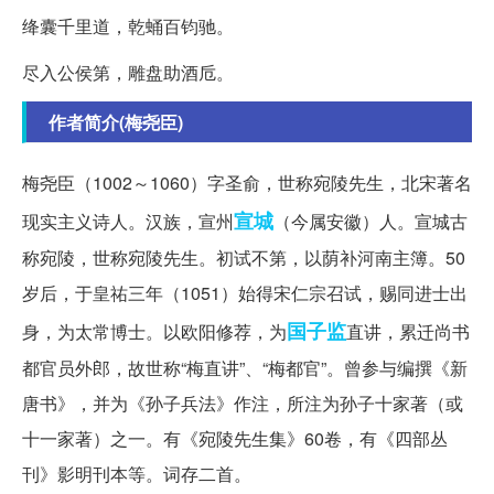
绛囊千里道，乾蛹百钧驰。
尽入公侯第，雕盘助酒卮。
作者简介(梅尧臣)
梅尧臣（1002～1060）字圣俞，世称宛陵先生，北宋著名
宣城
现实主义诗人。汉族，宣州
（今属安徽）人。宣城古
称宛陵，世称宛陵先生。初试不第，以荫补河南主簿。50
岁后，于皇祐三年（1051）始得宋仁宗召试，赐同进士出
国子监
身，为太常博士。以欧阳修荐，为
直讲，累迁尚书
都官员外郎，故世称“梅直讲”、“梅都官”。曾参与编撰《新
唐书》，并为《孙子兵法》作注，所注为孙子十家著（或
十一家著）之一。有《宛陵先生集》60卷，有《四部丛
刊》影明刊本等。词存二首。