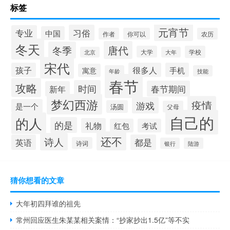
标签
元宵节
习俗
专业
中国
作者
你可以
农历
冬天
唐代
冬季
大学
学校
北京
大年
宋代
孩子
很多人
手机
寓意
年龄
技能
春节
攻略
时间
春节期间
新年
梦幻西游
疫情
游戏
是一个
汤圆
父母
自己的
的人
的是
礼物
红包
考试
还不
诗人
英语
都是
诗词
银行
陆游
猜你想看的文章
大年初四拜谁的祖先
常州回应医生朱某某相关案情：“抄家抄出1.5亿”等不实