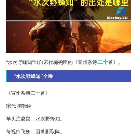
二十
“水次野蜂知”出自宋代梅尧臣的《宣州杂诗
首》。
“水次野蜂知”全诗
《宣州杂诗二十首》
宋代 梅尧臣
竿头注腐鼠，水次野蜂知。
每视衔飞翅，因薰劚取陴。