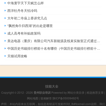
中海寰宇天下天赋怎么样
西洋牡丹冬天怕冷吗
大年初二寺庙上香讲究几点
“飘然角巾归西湖”的出处是哪里
成人高考有补贴政策吗
美达电器（重庆）有限公司汽车新能源及线束实验室正式通过CNAS认可
中国历史书籍排行榜前十名有哪些（中国历史书籍排行榜前十名）
天猫试用攻略
技能大全
Copyright © 2012 - 2026
贵州职业培训
Powered by
网站分类目录
|
精选推荐文章
|
网站地图
|
疑难解答
陕ICP备05009492号
声明：本站内容来自互联网，如信息有错误可发邮件到f_fb#foxmail.com说明，我们