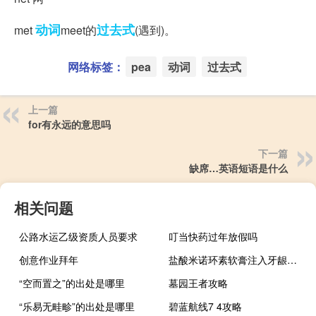
动词
过去式
met
meet的
(遇到)。
网络标签：
pea
动词
过去式
上一篇
for有永远的意思吗
下一篇
缺席…英语短语是什么
相关问题
公路水运乙级资质人员要求
叮当快药过年放假吗
创意作业拜年
盐酸米诺环素软膏注入牙龈的视频（盐酸米诺环素软膏）
“空而置之”的出处是哪里
墓园王者攻略
“乐易无畦畛”的出处是哪里
碧蓝航线7 4攻略