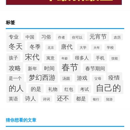
标签
元宵节
习俗
专业
中国
作者
你可以
农历
冬天
唐代
冬季
大学
学校
北京
大年
宋代
孩子
很多人
手机
寓意
年龄
技能
春节
攻略
时间
春节期间
新年
梦幻西游
疫情
游戏
是一个
汤圆
父母
自己的
的人
的是
礼物
红包
考试
还不
诗人
英语
都是
诗词
银行
陆游
猜你想看的文章