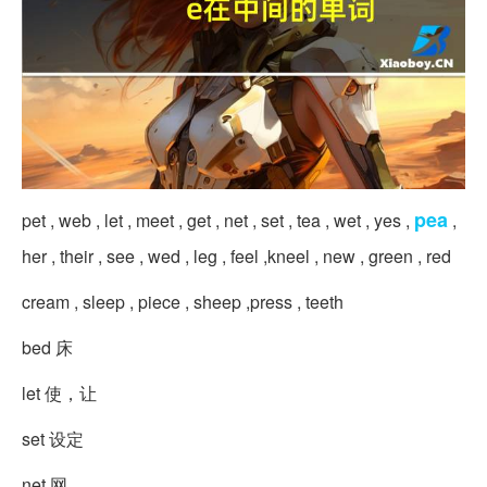
pea
pet , web , let , meet , get , net , set , tea , wet , yes ,
,
her , their , see , wed , leg , feel ,kneel , new , green , red
cream , sleep , piece , sheep ,press , teeth
bed 床
let 使，让
set 设定
net 网