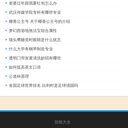
老婆过年跟我要红包怎么办
武汉传媒学院专科有哪些专业
椰香公主号 关于椰香公主号的介绍
梦幻西游地煞法宝组合属性
猫头鹰睡觉时眼睛是什么状态
什么大学有钢琴制造专业
透明门帘发黄清洗妙招有哪些
如何提高英文口语
公道杯原理
各国足球世界排名 比利时是足球强国吗
技能大全