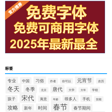
标签
元宵节
习俗
专业
中国
作者
你可以
农历
冬天
唐代
冬季
大学
学校
北京
大年
宋代
孩子
很多人
手机
寓意
年龄
技能
春节
攻略
时间
春节期间
新年