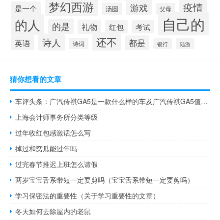
梦幻西游
疫情
游戏
是一个
汤圆
父母
自己的
的人
的是
礼物
红包
考试
还不
诗人
英语
都是
诗词
银行
陆游
猜你想看的文章
车评头条：广汽传祺GA5是一款什么样的车及广汽传祺GA5值得入手吗
上海会计师事务所分类等级
过年收红包感激话怎么写
掉过和窝瓜能过年吗
过完春节推迟上班怎么请假
两岁宝宝舌系带短一定要剪吗（宝宝舌系带短一定要剪吗）
学习保密法的重要性（关于学习重要性的文章）
冬天如何去除屋内的老鼠