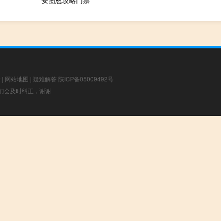
章
|
网站地图
|
疑难解答
陕ICP备05009492号
，我们会及时纠正，谢谢