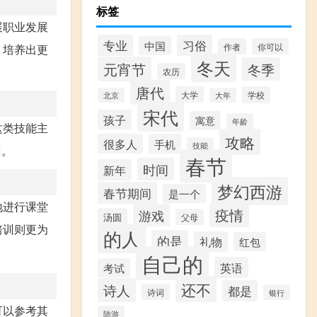
标签
展职业发展
习俗
专业
中国
作者
你可以
，培养出更
冬天
元宵节
冬季
农历
唐代
大学
学校
北京
大年
宋代
孩子
寓意
年龄
这类技能主
攻略
很多人
手机
技能
训。
春节
时间
新年
梦幻西游
春节期间
是一个
地进行课堂
疫情
游戏
汤圆
父母
培训则更为
的人
的是
礼物
红包
自己的
英语
考试
还不
诗人
都是
诗词
银行
可以参考其
陆游