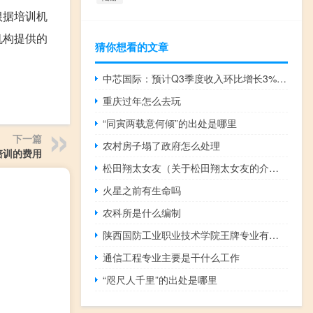
根据培训机
机构提供的
猜你想看的文章
中芯国际：预计Q3季度收入环比增长3%至5%毛利率介于18%至20%的范围内
重庆过年怎么去玩
“同寅两载意何倾”的出处是哪里
下一篇
农村房子塌了政府怎么处理
培训的费用
松田翔太女友（关于松田翔太女友的介绍）
火星之前有生命吗
农科所是什么编制
陕西国防工业职业技术学院王牌专业有哪些
通信工程专业主要是干什么工作
“咫尺人千里”的出处是哪里