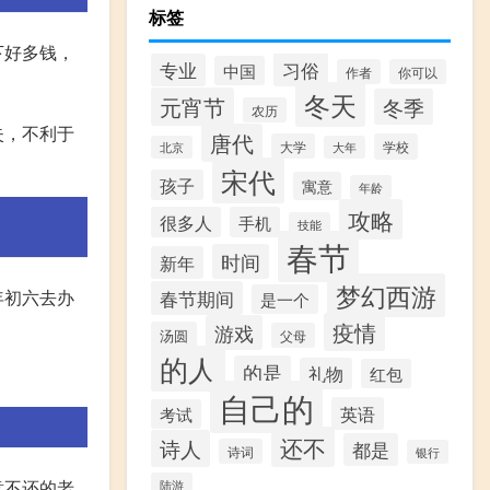
标签
下好多钱，
习俗
专业
中国
作者
你可以
冬天
元宵节
冬季
农历
失，不利于
唐代
大学
学校
北京
大年
宋代
孩子
寓意
年龄
攻略
很多人
手机
技能
春节
时间
新年
梦幻西游
年初六去办
春节期间
是一个
疫情
游戏
汤圆
父母
的人
的是
礼物
红包
。
自己的
英语
考试
还不
诗人
都是
诗词
银行
意不还的老
陆游