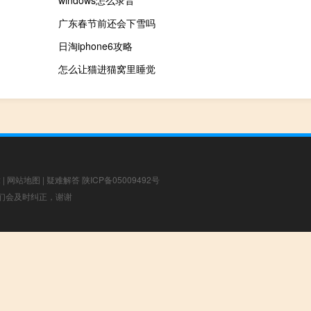
广东春节前还会下雪吗
日淘iphone6攻略
怎么让猫进猫窝里睡觉
章
|
网站地图
|
疑难解答
陕ICP备05009492号
，我们会及时纠正，谢谢