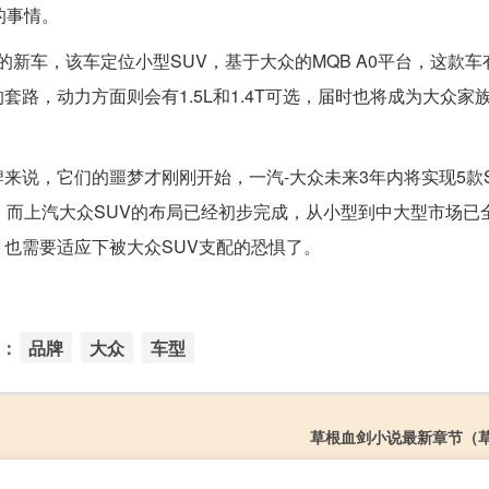
的事情。
享的新车，该车定位小型SUV，基于大众的MQB A0平台，这款
路，动力方面则会有1.5L和1.4T可选，届时也将成为大众家
来说，它们的噩梦才刚刚开始，一汽-大众未来3年内将实现5款
；而上汽大众SUV的布局已经初步完成，从小型到中大型市场已
也需要适应下被大众SUV支配的恐惧了。
：
品牌
大众
车型
草根血剑小说最新章节（