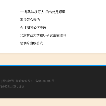
“一邱风味极可人”的出处是哪里
孝是怎么来的
会计期间如何更改
北京林业大学在职研究生靠谱吗
总供给曲线公式
章
|
网站地图
|
疑难解答
陕ICP备05009492号
，我们会及时纠正，谢谢