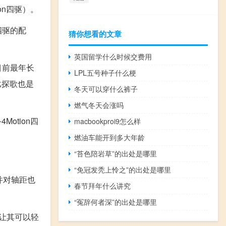
on四驱）。
四驱的配
猜你想看的文章
英国留学什么时候交费用
目前最年长
LPL五号种子什么梗
比探歌也是
冬天可以穿什么裤子
燃气冬天会涨吗
otion四
macbookproi9怎么样
燃油车能开到多大年龄
“苔色陪岩草”的出处是哪里
“免冠发秃上怜之”的出处是哪里
并对轴距也
春节拜年什么讲究
“冤辞何者深”的出处是哪里
也让其可以轻