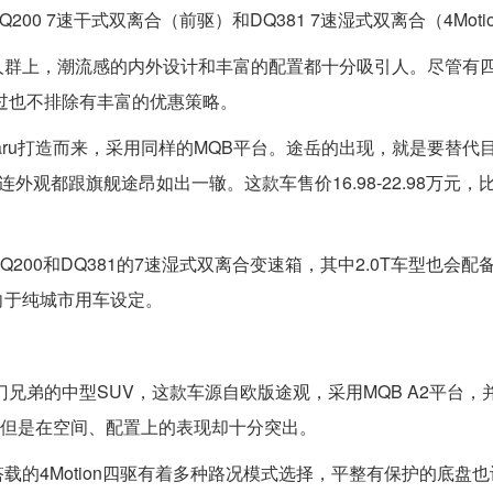
200 7速干式双离合（前驱）和DQ381 7速湿式双离合（4Moti
人群上，潮流感的内外设计和丰富的配置都十分吸引人。尽管有
不过也不排除有丰富的优惠策略。
aru打造而来，采用同样的MQB平台。途岳的出现，就是要替代
外观都跟旗舰途昂如出一辙。这款车售价16.98-22.98万元，
200和DQ381的7速湿式双离合变速箱，其中2.0T车型也会配备4M
向于纯城市用车设定。
同门兄弟的中型SUV，这款车源自欧版途观，采用MQB A2平台，
，但是在空间、配置上的表现却十分突出。
载的4Motion四驱有着多种路况模式选择，平整有保护的底盘