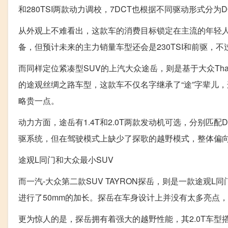
和280TSI两款动力调校，7DCT也根据不同驱动形式分为DQ
从外观上不难看出，这款车的消费目标锁定在主流的年轻
备，但预计未来的主力销量车型还会是230TSI和前驱，
而同样定位紧凑型SUV的上汽大众途岳，则是基于大众Th
的途观丝绸之路车型，这款车不仅名字继承了“途”字辈儿，连
略贵一点。
动力方面，途岳有1.4T和2.0T两款发动机可选，分别匹配DQ
驱系统，但在驾驶模式上缺少了探歌的越野模式，整体偏
途观L同门和大众最小SUV
而一汽-大众第二款SUV TAYRON探岳，则是一款途观L
进行了50mm的加长。探岳在车身设计上并没有太多亮点
更为惊人的是，探岳拥有着强大的越野性能，其2.0T车型搭