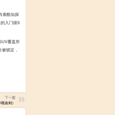
车有着酷似探
族的入门级S
SUV覆盖所
全被锁定，
下一篇
草根血剑）