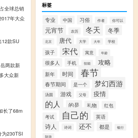
标签
，占全球总销
017年大众
习俗
专业
中国
作者
你可以
冬天
元宵节
冬季
农历
唐代
12款SU
大学
学校
北京
大年
宋代
孩子
寓意
年龄
攻略
很多人
手机
技能
探岳两款新
春节
时间
新年
么多大众新
梦幻西游
春节期间
是一个
疫情
游戏
汤圆
父母
的人
的是
礼物
红包
加长了68m
自己的
英语
考试
还不
诗人
都是
诗词
银行
为230TSI
陆游