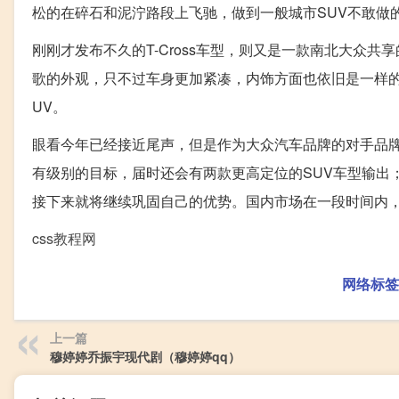
松的在碎石和泥泞路段上飞驰，做到一般城市SUV不敢做
刚刚才发布不久的T-Cross车型，则又是一款南北大众共
歌的外观，只不过车身更加紧凑，内饰方面也依旧是一样的套
UV。
眼看今年已经接近尾声，但是作为大众汽车品牌的对手品牌
有级别的目标，届时还会有两款更高定位的SUV车型输出
接下来就将继续巩固自己的优势。国内市场在一段时间内，
css教程网
网络标签
上一篇
穆婷婷乔振宇现代剧（穆婷婷qq）