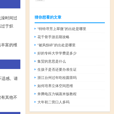
猜你想看的文章
洗澡时间过
温过于炽
“特特寻芳上翠微”的出处是哪里
花千骨手游后期攻略
供丰富的维
“被风惊碎”的出处是哪里
好的专科大学学费是多少
集贸的意思是什么
生孩子是否还要办准生证
浙江台州过年吃桂圆茶吗
不适感。请
如何培养立体空间思维
奔腾电压力锅蒸米饭教程
您有其他不
大年初二营口人多吗