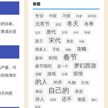
标签
习俗
专业
中国
作者
你可以
冬天
元宵节
冬季
求的目标。
农历
唐代
主要成分是
大学
学校
北京
大年
宋代
孩子
寓意
年龄
攻略
很多人
手机
技能
春节
时间
新年
梦幻西游
春节期间
是一个
为严重，可
疫情
游戏
汤圆
父母
轻疤痕增生
的人
的是
礼物
红包
自己的
英语
考试
0天内愈
还不
诗人
都是
诗词
银行
陆游