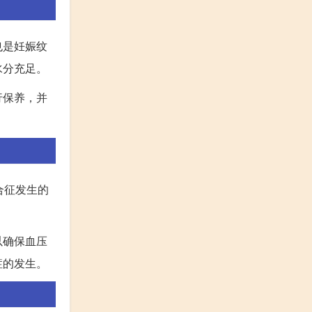
也是妊娠纹
水分充足。
行保养，并
合征发生的
以确保血压
症的发生。