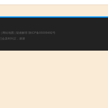
章
|
网站地图
|
疑难解答
陕ICP备05009492号
，我们会及时纠正，谢谢