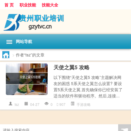
首 页
职业技能
技能大全
网站导航
>
作者“tsz”的文章
天使之翼5 攻略
以下围绕“天使之翼5 攻略”主题解决网
友的困惑 5系天使之翼怎么设置? 要设
置5系天使之翼,首先确保你已经安装了
适当的软件和驱动程序。然后,连接...
tsz
04-27
0
907
手游攻略
☚