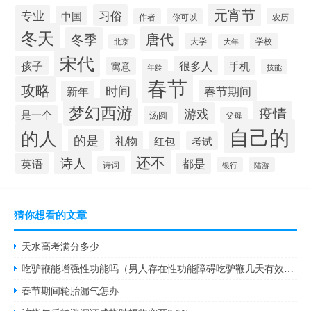
元宵节
习俗
专业
中国
作者
你可以
农历
冬天
唐代
冬季
大学
学校
北京
大年
宋代
孩子
很多人
手机
寓意
年龄
技能
春节
攻略
时间
春节期间
新年
梦幻西游
疫情
游戏
是一个
汤圆
父母
自己的
的人
的是
礼物
红包
考试
还不
诗人
英语
都是
诗词
银行
陆游
猜你想看的文章
天水高考满分多少
吃驴鞭能增强性功能吗（男人存在性功能障碍吃驴鞭几天有效果）
春节期间轮胎漏气怎办