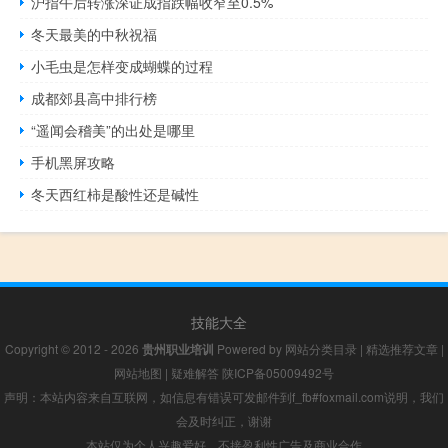
沪指午后转涨深证成指跌幅收窄至0.5%
冬天最美的中秋祝福
小毛虫是怎样变成蝴蝶的过程
成都郊县高中排行榜
“遥闻会稽美”的出处是哪里
手机黑屏攻略
冬天西红柿是酸性还是碱性
技能大全
Copyright © 2012 - 2026
贵州职业培训
Powered by
网站分类目录
|
精选推荐文章
|
网站地图
|
疑难解答
陕ICP备05009492号
声明：本站内容来自互联网，如信息有错误可发邮件到f_fb#foxmail.com说明，我们
会及时纠正，谢谢
本站仅为个人兴趣爱好，不接盈利性广告及商业合作