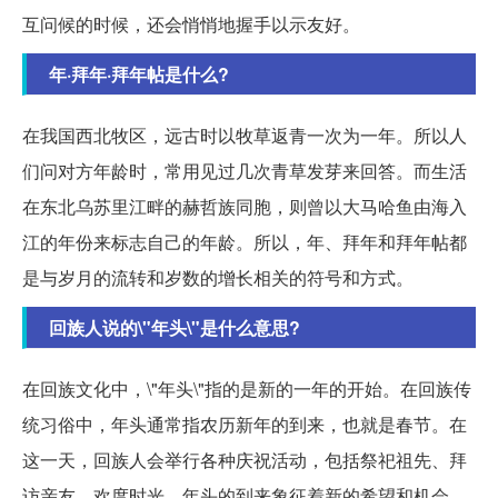
互问候的时候，还会悄悄地握手以示友好。
年·拜年·拜年帖是什么?
在我国西北牧区，远古时以牧草返青一次为一年。所以人
们问对方年龄时，常用见过几次青草发芽来回答。而生活
在东北乌苏里江畔的赫哲族同胞，则曾以大马哈鱼由海入
江的年份来标志自己的年龄。所以，年、拜年和拜年帖都
是与岁月的流转和岁数的增长相关的符号和方式。
回族人说的\"年头\"是什么意思?
在回族文化中，\"年头\"指的是新的一年的开始。在回族传
统习俗中，年头通常指农历新年的到来，也就是春节。在
这一天，回族人会举行各种庆祝活动，包括祭祀祖先、拜
访亲友、欢度时光。年头的到来象征着新的希望和机会，