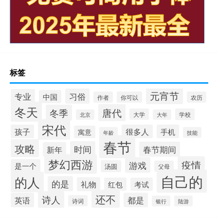
标签
元宵节
习俗
专业
中国
作者
你可以
农历
冬天
唐代
冬季
大学
学校
北京
大年
宋代
孩子
很多人
手机
寓意
年龄
技能
春节
攻略
时间
春节期间
新年
梦幻西游
疫情
游戏
是一个
汤圆
父母
自己的
的人
的是
礼物
红包
考试
还不
诗人
英语
都是
诗词
银行
陆游