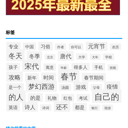
标签
元宵节
习俗
专业
中国
作者
你可以
农历
冬天
唐代
冬季
大学
学校
北京
大年
宋代
孩子
很多人
手机
寓意
年龄
技能
春节
攻略
时间
春节期间
新年
梦幻西游
疫情
游戏
是一个
汤圆
父母
自己的
的人
的是
礼物
红包
考试
还不
诗人
英语
都是
诗词
银行
陆游