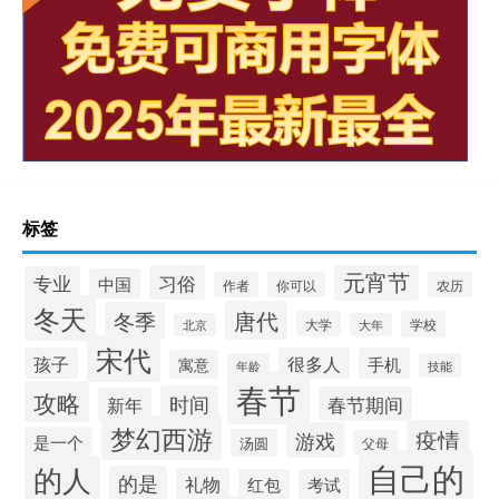
标签
元宵节
习俗
专业
中国
作者
你可以
农历
冬天
唐代
冬季
大学
学校
北京
大年
宋代
孩子
很多人
手机
寓意
年龄
技能
春节
攻略
时间
春节期间
新年
梦幻西游
疫情
游戏
是一个
汤圆
父母
自己的
的人
的是
礼物
红包
考试