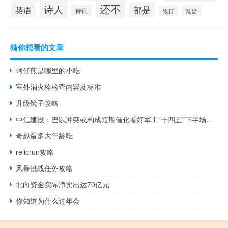
还不
诗人
英语
都是
诗词
银行
陆游
猜你想看的文章
蚵仔煎是哪里的小吃
室外消火栓检查内容及标准
升级镜子攻略
中信建投：巴以冲突或构成短期催化看好军工“十四五”下半场发展机遇
奇趣蛋多大年龄吃
relicrun攻略
风暴挑战任务攻略
北向资金实际净卖出达70亿元
你知道为什么过年会