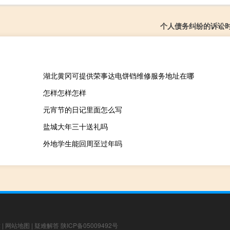
个人债务纠纷的诉讼
湖北黄冈可提供荣事达电饼铛维修服务地址在哪
怎样怎样怎样
元宵节的日记里面怎么写
盐城大年三十送礼吗
外地学生能回周至过年吗
章
|
网站地图
|
疑难解答
陕ICP备05009492号