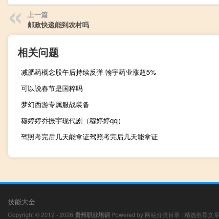
上一篇
邮政快递能到农村吗
相关问题
减肥药概念股午后持续反弹 翰宇药业涨超5%
可以说春节是国粹吗
梦幻西游专属服战装备
穆婷婷乔振宇现代剧（穆婷婷qq）
驾照考完后几天能拿证驾照考完后几天能拿证
技能大全
Copyright © 2012 - 2026
贵州职业培训
Powered by
网站分类目录
|
精选推荐文