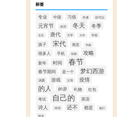
标签
习俗
专业
中国
作者
你可以
冬天
元宵节
冬季
农历
唐代
大学
学校
北京
大年
宋代
孩子
寓意
年龄
攻略
很多人
手机
技能
春节
时间
新年
梦幻西游
春节期间
是一个
疫情
游戏
汤圆
父母
的人
的是
礼物
红包
自己的
英语
考试
还不
诗人
都是
诗词
银行
陆游