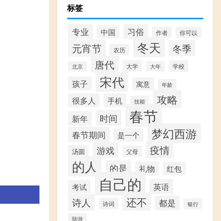
标签
习俗
专业
中国
作者
你可以
冬天
元宵节
冬季
农历
唐代
大学
学校
北京
大年
宋代
孩子
寓意
年龄
攻略
很多人
手机
技能
春节
时间
新年
梦幻西游
春节期间
是一个
疫情
游戏
汤圆
父母
的人
的是
礼物
红包
自己的
英语
考试
还不
诗人
都是
诗词
银行
陆游