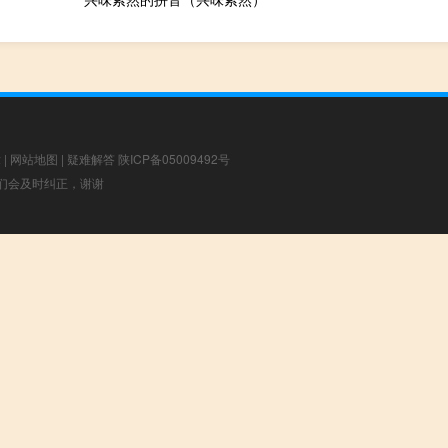
章
|
网站地图
|
疑难解答
陕ICP备05009492号
，我们会及时纠正，谢谢