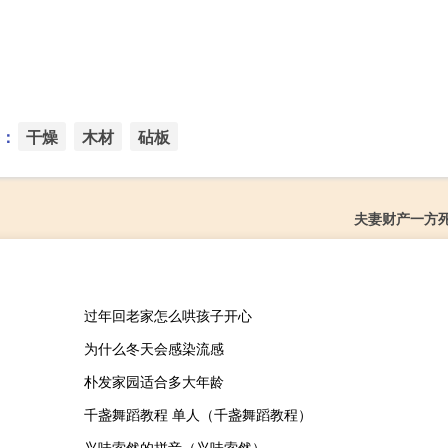
：
干燥
木材
砧板
夫妻财产一方
过年回老家怎么哄孩子开心
为什么冬天会感染流感
朴发家园适合多大年龄
千盏舞蹈教程 单人（千盏舞蹈教程）
兴味索然的拼音（兴味索然）