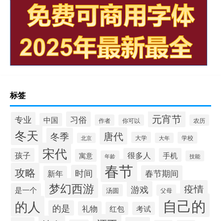
标签
元宵节
习俗
专业
中国
作者
你可以
农历
冬天
唐代
冬季
大学
学校
北京
大年
宋代
孩子
很多人
手机
寓意
年龄
技能
春节
攻略
时间
春节期间
新年
梦幻西游
疫情
游戏
是一个
汤圆
父母
自己的
的人
的是
礼物
红包
考试