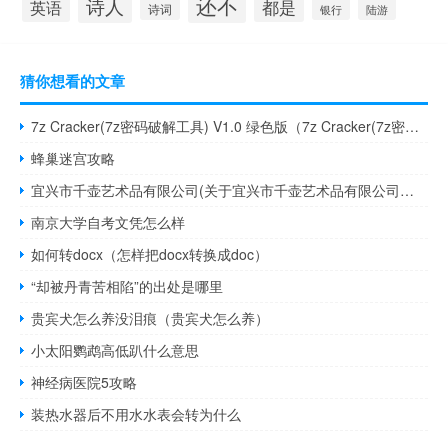
还不
诗人
英语
都是
诗词
银行
陆游
猜你想看的文章
7z Cracker(7z密码破解工具) V1.0 绿色版（7z Cracker(7z密码破解工具) V1.0 绿色版功能简介）
蜂巢迷宫攻略
宜兴市千壶艺术品有限公司(关于宜兴市千壶艺术品有限公司简述)
南京大学自考文凭怎么样
如何转docx（怎样把docx转换成doc）
“却被丹青苦相陷”的出处是哪里
贵宾犬怎么养没泪痕（贵宾犬怎么养）
小太阳鹦鹉高低趴什么意思
神经病医院5攻略
装热水器后不用水水表会转为什么