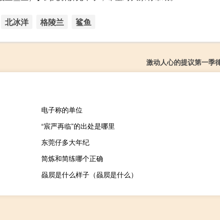
北冰洋
格陵兰
鲨鱼
激动人心的提议第一季
电子称的单位
“宸严再临”的出处是哪里
东莞仔多大年纪
简炼和简练哪个正确
赑屃是什么样子（赑屃是什么）