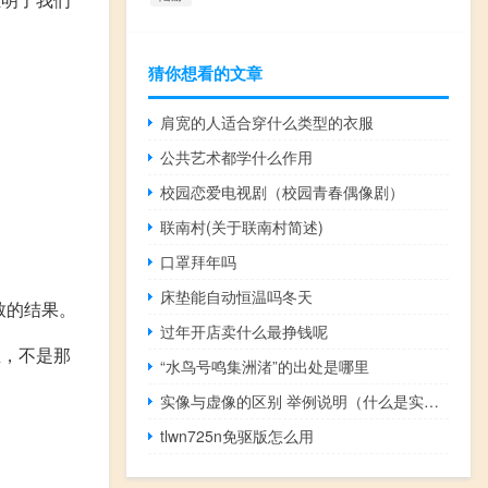
猜你想看的文章
肩宽的人适合穿什么类型的衣服
公共艺术都学什么作用
校园恋爱电视剧（校园青春偶像剧）
联南村(关于联南村简述)
口罩拜年吗
床垫能自动恒温吗冬天
致的结果。
过年开店卖什么最挣钱呢
鱼，不是那
“水鸟号鸣集洲渚”的出处是哪里
实像与虚像的区别 举例说明（什么是实像 和虚像 他们的定义是）
tlwn725n免驱版怎么用