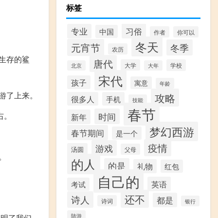
标签
习俗
专业
中国
作者
你可以
冬天
元宵节
冬季
农历
生存的鲨
唐代
大学
学校
北京
大年
宋代
孩子
寓意
年龄
游了上来。
攻略
很多人
手机
技能
春节
右。
时间
新年
梦幻西游
春节期间
是一个
疫情
游戏
汤圆
父母
。
的人
的是
礼物
红包
自己的
英语
考试
还不
诗人
都是
诗词
银行
陆游
证明了我们