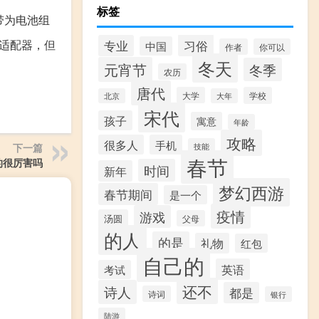
标签
附带为电池组
的适配器，但
习俗
专业
中国
作者
你可以
冬天
元宵节
冬季
农历
唐代
大学
学校
北京
大年
宋代
孩子
寓意
年龄
攻略
很多人
手机
下一篇
技能
春节
真的很厉害吗
时间
新年
梦幻西游
春节期间
是一个
疫情
游戏
汤圆
父母
的人
的是
礼物
红包
自己的
英语
考试
还不
诗人
都是
诗词
银行
陆游