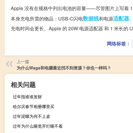
Apple 没有在规格中列出电池的容量——尽管图片上写着 14
数据线
适配器
本身充电所需的物品：USB-C闪电
和电源
充电时间会更长。Apple 的 20W 电源适配器 和 1 米长的 USB
网络标签：
上一篇
为什么Waga和电骡最近找不到资源？你也一样吗？
相关问题
过年指谁谁发财
哈尔滨春节相册哪里买
过年泥螺为何不上桌
过年为什么睡觉开灯睡不着