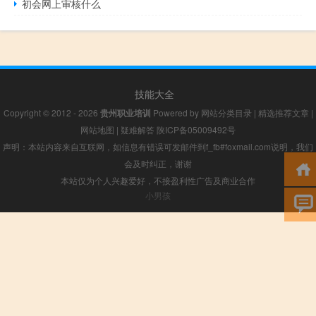
初会网上审核什么
技能大全
Copyright © 2012 - 2026
贵州职业培训
Powered by
网站分类目录
|
精选推荐文章
|
网站地图
|
疑难解答
陕ICP备05009492号
声明：本站内容来自互联网，如信息有错误可发邮件到f_fb#foxmail.com说明，我们
会及时纠正，谢谢
本站仅为个人兴趣爱好，不接盈利性广告及商业合作
小男孩