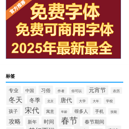
标签
元宵节
习俗
专业
中国
作者
你可以
农历
冬天
唐代
冬季
大学
学校
北京
大年
宋代
孩子
很多人
手机
寓意
年龄
技能
春节
攻略
时间
春节期间
新年