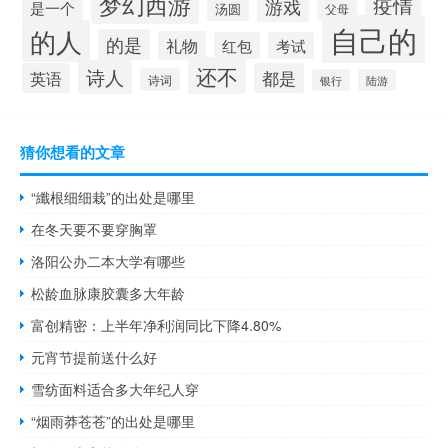
梦幻西游
疫情
游戏
是一个
汤圆
父母
自己的
的人
的是
礼物
红包
考试
还不
诗人
英语
都是
诗词
银行
陆游
猜你想看的文章
“纖根细细栽”的出处是哪里
在冬天要不要穿胸罩
洛阳公办二本大学有哪些
松龄血脉康胶囊多大年龄
富创精密：上半年净利润同比下降4.80%
元宵节提前送什么好
雪纺面料适合多大年纪人穿
“烟雨莽苍苍”的出处是哪里