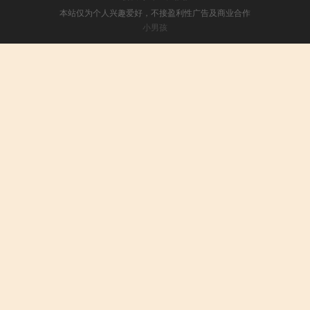
本站仅为个人兴趣爱好，不接盈利性广告及商业合作
小男孩