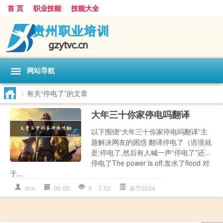
首 页
职业技能
技能大全
网站导航
>
有关“停电了”的文章
大年三十你家停电吗翻译
以下围绕“大年三十你家停电吗翻译”主
题解决网友的困惑 翻译停电了（语境就
是:停电了,然后有人喊一声“停电了”还...
停电了The power is off.发水了flood 对
于...
dns
02-05
0
52
春节2024