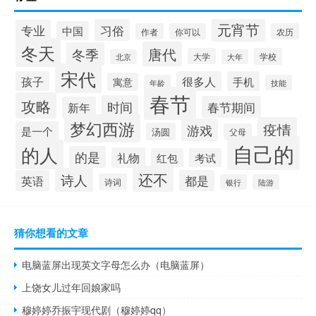
元宵节
习俗
专业
中国
作者
你可以
农历
冬天
唐代
冬季
大学
学校
北京
大年
宋代
孩子
很多人
手机
寓意
年龄
技能
春节
攻略
时间
春节期间
新年
梦幻西游
疫情
游戏
是一个
汤圆
父母
自己的
的人
的是
礼物
红包
考试
还不
诗人
英语
都是
诗词
银行
陆游
猜你想看的文章
电脑蓝屏出现英文字母怎么办（电脑蓝屏）
上饶女儿过年回娘家吗
穆婷婷乔振宇现代剧（穆婷婷qq）