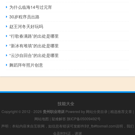
为什么临海14号过元宵
30岁程序员出路
赵王河冬天好玩吗
“行歌春满路”的出处是哪里
“新冰有堆填”的出处是哪里
“云沙自回合”的出处是哪里
舞蹈拜年照片创意
技能大全
Copyright © 2012 - 2026
贵州职业培训
Powered by
网站分类目录
|
精选推荐文章
|
网站地图
|
疑难解答
陕ICP备05009492号
声明：本站内容来自互联网，如信息有错误可发邮件到f_fb#foxmail.com说明，我们
会及时纠正，谢谢