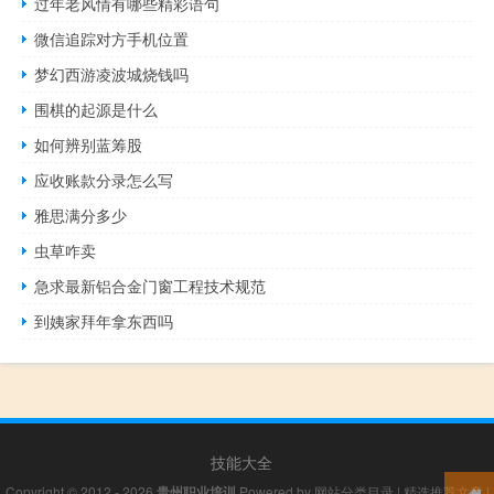
过年老风情有哪些精彩语句
微信追踪对方手机位置
梦幻西游凌波城烧钱吗
围棋的起源是什么
如何辨别蓝筹股
应收账款分录怎么写
雅思满分多少
虫草咋卖
急求最新铝合金门窗工程技术规范
到姨家拜年拿东西吗
技能大全
Copyright © 2012 - 2026
贵州职业培训
Powered by
网站分类目录
|
精选推荐文章
|