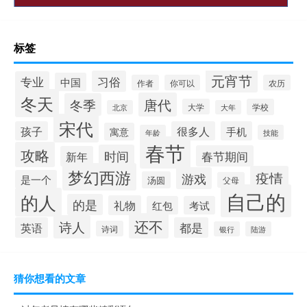
标签
元宵节
习俗
专业
中国
作者
你可以
农历
冬天
唐代
冬季
大学
学校
北京
大年
宋代
孩子
很多人
手机
寓意
年龄
技能
春节
攻略
时间
春节期间
新年
梦幻西游
疫情
游戏
是一个
汤圆
父母
自己的
的人
的是
礼物
红包
考试
还不
诗人
英语
都是
诗词
银行
陆游
猜你想看的文章