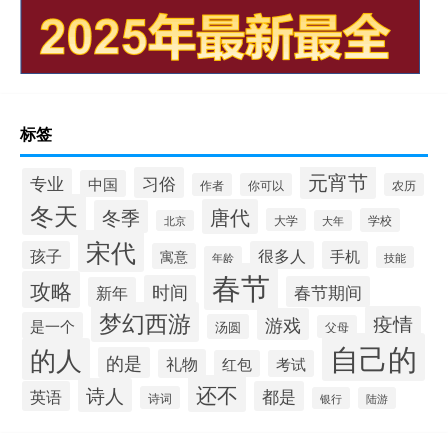
标签
元宵节
习俗
专业
中国
作者
你可以
农历
冬天
唐代
冬季
大学
学校
北京
大年
宋代
孩子
很多人
手机
寓意
年龄
技能
春节
攻略
时间
春节期间
新年
梦幻西游
疫情
游戏
是一个
汤圆
父母
自己的
的人
的是
礼物
红包
考试
还不
诗人
英语
都是
诗词
银行
陆游