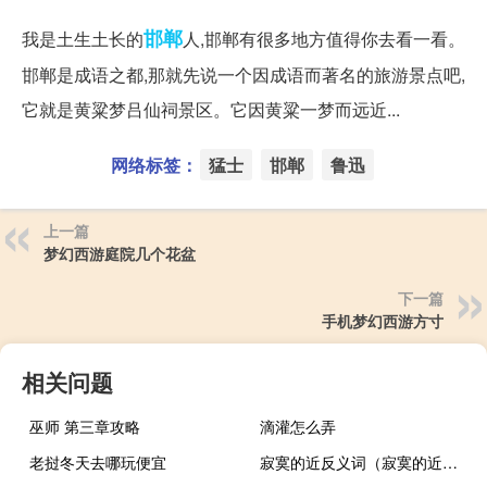
邯郸
我是土生土长的
人,邯郸有很多地方值得你去看一看。
邯郸是成语之都,那就先说一个因成语而著名的旅游景点吧,
它就是黄粱梦吕仙祠景区。它因黄粱一梦而远近...
网络标签：
猛士
邯郸
鲁迅
上一篇
梦幻西游庭院几个花盆
下一篇
手机梦幻西游方寸
相关问题
巫师 第三章攻略
滴灌怎么弄
老挝冬天去哪玩便宜
寂寞的近反义词（寂寞的近反义词）