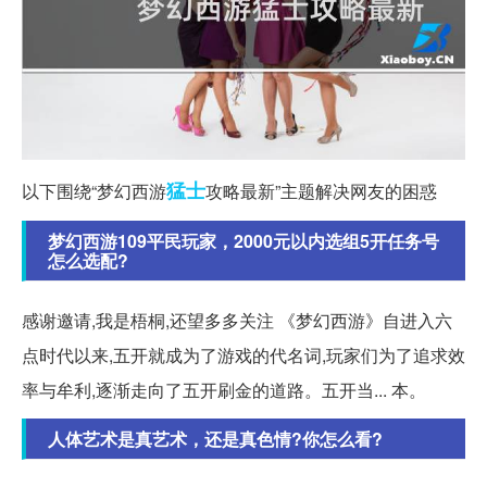
猛士
以下围绕“梦幻西游
攻略最新”主题解决网友的困惑
梦幻西游109平民玩家，2000元以内选组5开任务号
怎么选配?
感谢邀请,我是梧桐,还望多多关注 《梦幻西游》自进入六
点时代以来,五开就成为了游戏的代名词,玩家们为了追求效
率与牟利,逐渐走向了五开刷金的道路。五开当... 本。
人体艺术是真艺术，还是真色情?你怎么看?