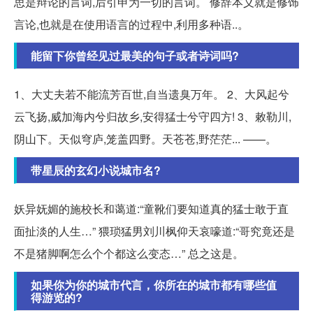
思是辩论的言词,后引申为一切的言词。 修辞本义就是修饰
言论,也就是在使用语言的过程中,利用多种语..。
能留下你曾经见过最美的句子或者诗词吗?
1、大丈夫若不能流芳百世,自当遗臭万年。 2、大风起兮
云飞扬,威加海内兮归故乡,安得猛士兮守四方! 3、敕勒川,
阴山下。天似穹庐,笼盖四野。天苍苍,野茫茫... ——。
带星辰的玄幻小说城市名?
妖异妩媚的施校长和蔼道:“童靴们要知道真的猛士敢于直
面扯淡的人生…” 猥琐猛男刘川枫仰天哀嚎道:“哥究竟还是
不是猪脚啊怎么个个都这么变态…” 总之这是。
如果你为你的城市代言，你所在的城市都有哪些值
得游览的?