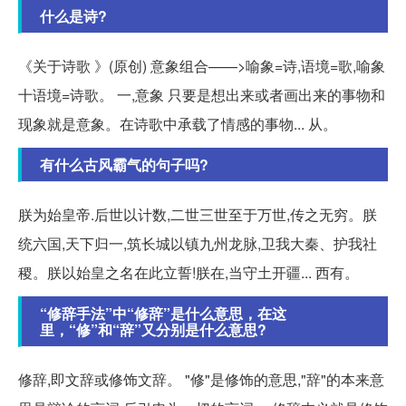
什么是诗?
《关于诗歌 》(原创) 意象组合——>喻象=诗,语境=歌,喻象
十语境=诗歌。 一,意象 只要是想出来或者画出来的事物和
现象就是意象。在诗歌中承载了情感的事物... 从。
有什么古风霸气的句子吗?
朕为始皇帝.后世以计数,二世三世至于万世,传之无穷。朕
统六国,天下归一,筑长城以镇九州龙脉,卫我大秦、护我社
稷。朕以始皇之名在此立誓!朕在,当守土开疆... 西有。
“修辞手法”中“修辞”是什么意思，在这
里，“修”和“辞”又分别是什么意思?
修辞,即文辞或修饰文辞。 "修"是修饰的意思,"辞"的本来意