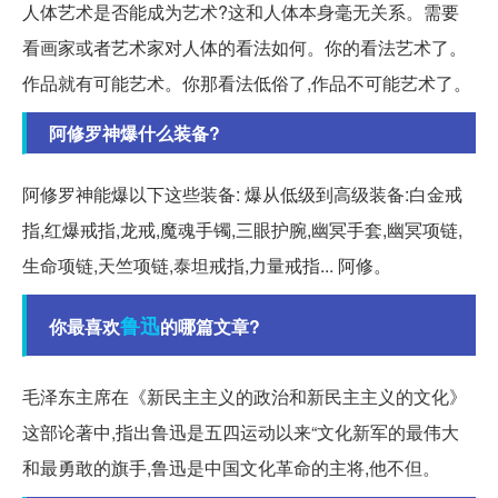
人体艺术是否能成为艺术?这和人体本身毫无关系。需要
看画家或者艺术家对人体的看法如何。你的看法艺术了。
作品就有可能艺术。你那看法低俗了,作品不可能艺术了。
阿修罗神爆什么装备?
阿修罗神能爆以下这些装备: 爆从低级到高级装备:白金戒
指,红爆戒指,龙戒,魔魂手镯,三眼护腕,幽冥手套,幽冥项链,
生命项链,天竺项链,泰坦戒指,力量戒指... 阿修。
鲁迅
你最喜欢
的哪篇文章?
毛泽东主席在《新民主主义的政治和新民主主义的文化》
这部论著中,指出鲁迅是五四运动以来“文化新军的最伟大
和最勇敢的旗手,鲁迅是中国文化革命的主将,他不但。