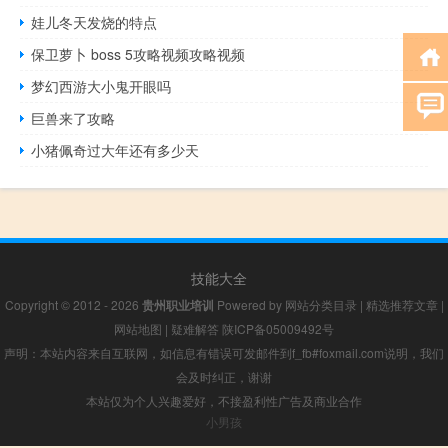
娃儿冬天发烧的特点
保卫萝卜 boss 5攻略视频攻略视频
梦幻西游大小鬼开眼吗
巨兽来了攻略
小猪佩奇过大年还有多少天
技能大全
Copyright © 2012 - 2026
贵州职业培训
Powered by
网站分类目录
|
精选推荐文章
|
网站地图
|
疑难解答
陕ICP备05009492号
声明：本站内容来自互联网，如信息有错误可发邮件到f_fb#foxmail.com说明，我们
会及时纠正，谢谢
本站仅为个人兴趣爱好，不接盈利性广告及商业合作
小男孩