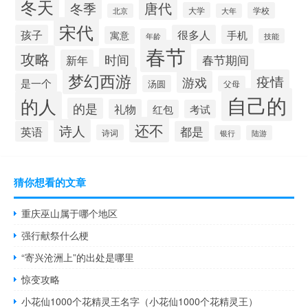
冬天
唐代
冬季
大学
学校
北京
大年
宋代
孩子
很多人
手机
寓意
年龄
技能
春节
攻略
时间
春节期间
新年
梦幻西游
疫情
游戏
是一个
汤圆
父母
自己的
的人
的是
礼物
红包
考试
还不
诗人
英语
都是
诗词
银行
陆游
猜你想看的文章
重庆巫山属于哪个地区
强行献祭什么梗
“寄兴沧洲上”的出处是哪里
惊变攻略
小花仙1000个花精灵王名字（小花仙1000个花精灵王）