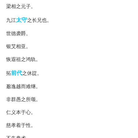
梁相之元子。
太守
九江
之长兄也。
世德袭爵。
银艾相亚。
恢遐祖之鸿轨。
前代
拓
之休踨。
邈逸越而难继。
非群愚之所颂。
仁义本于心。
慈孝着于性。
不失典术。