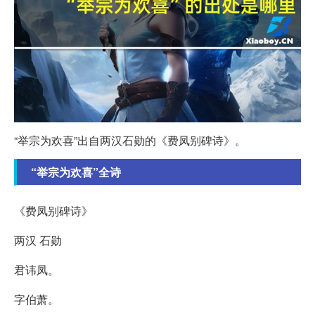
“举宗为欢喜”出自两汉石勋的《费凤别碑诗》。
“举宗为欢喜”全诗
《费凤别碑诗》
两汉 石勋
君讳凤。
字伯萧。