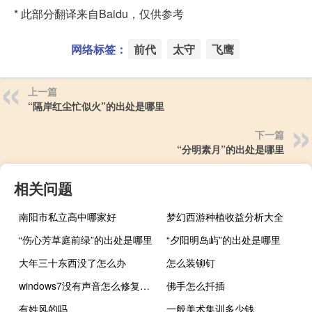
* 此部分翻译来自Baidu，仅供参考
网络标签：
前代
太守
飞鹰
上一篇
“隔岸红尘忙似火”的出处是哪里
下一篇
“分明素月”的出处是哪里
相关问题
南阳市私立高中哪家好
梦幻西游种植收益分析大全
“伤心芳草庭前绿”的出处是哪里
“夕阳明岛屿”的出处是哪里
大年三十东西没了怎么办
怎么装铆钉
windows7没有声音怎么修复（windows7没声音）
佛手怎么扦插
有姓风的吗
一般美术集训多少钱