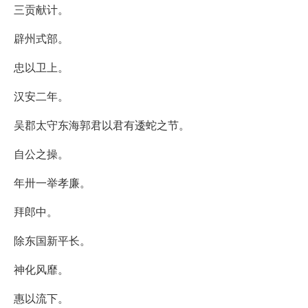
三贡献计。
辟州式部。
忠以卫上。
汉安二年。
吴郡太守东海郭君以君有逶蛇之节。
自公之操。
年卅一举孝廉。
拜郎中。
除东国新平长。
神化风靡。
惠以流下。