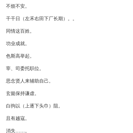
不烦不安。
干干日（左禾右田下厂长期）。。
同情这百姓。
功业成就。
色斯高举起。
宰、司委托职位。
思念贤人来辅助自己。
玄懿保持谦虚。
白驹以（上逐下头巾）阻。
且有越寇。
消失……。