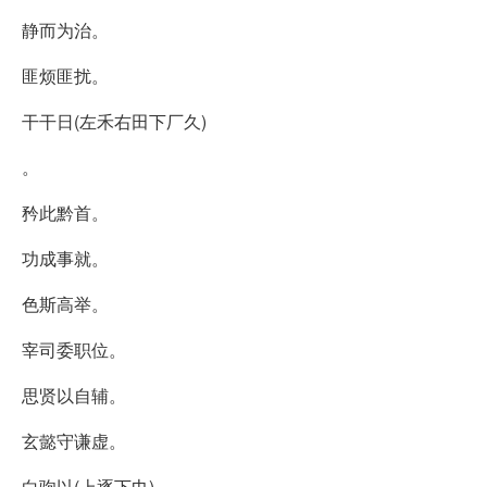
静而为治。
匪烦匪扰。
干干日(左禾右田下厂久)
。
矜此黔首。
功成事就。
色斯高举。
宰司委职位。
思贤以自辅。
玄懿守谦虚。
白驹以(上逐下巾)