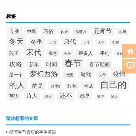
标签
元宵节
习俗
专业
中国
作者
你可以
农历
冬天
唐代
冬季
大学
学校
北京
大年
宋代
孩子
很多人
手机
寓意
年龄
技能
春节
攻略
时间
春节期间
新年
梦幻西游
疫情
游戏
是一个
汤圆
父母
自己的
的人
的是
礼物
红包
考试
还不
诗人
英语
都是
诗词
银行
陆游
猜你想看的文章
描写春节喜庆的事例英语