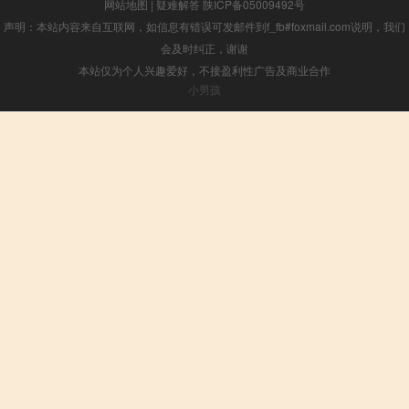
网站地图
|
疑难解答
陕ICP备05009492号
声明：本站内容来自互联网，如信息有错误可发邮件到f_fb#foxmail.com说明，我们
会及时纠正，谢谢
本站仅为个人兴趣爱好，不接盈利性广告及商业合作
小男孩