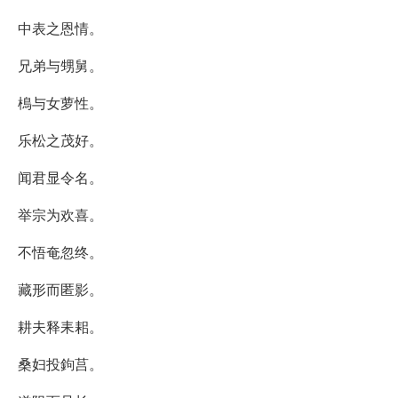
中表之恩情。
兄弟与甥舅。
樢与女萝性。
乐松之茂好。
闻君显令名。
举宗为欢喜。
不悟奄忽终。
藏形而匿影。
耕夫释耒耜。
桑妇投鉤莒。