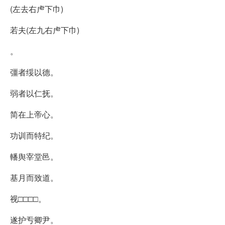
(左去右虍下巾)
若夫(左九右虍下巾)
。
彊者绥以德。
弱者以仁抚。
简在上帝心。
功训而特纪。
轓舆宰堂邑。
基月而致道。
视□□□□。
遂护亐卿尹。