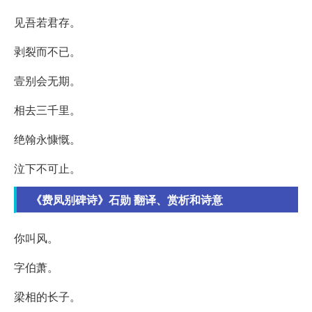
见吾若君存。
剥裂而不已。
壹别会无期。
相去三千里。
绝翰永慷慨。
泣下不可止。
《费凤别碑诗》石勋 翻译、赏析和诗意
你叫风。
字伯萧。
梁相的长子。