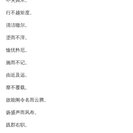
行不越矩度。
清洁曒尔。
埿而不滓。
恤忧矜厄。
施而不记。
由近及远。
靡不覆载。
故能阐令名而云腾。
扬盛声而风布。
践郡右职。