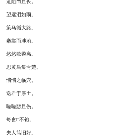
道阻而且长。
望远泪如雨。
策马循大路。
搴裳而涉洧。
悠悠歌黍离。
思黄鸟集亐楚。
惴惴之临穴。
送君于厚土。
嗟嗟悲且伤。
每食□不饱。
夫人笃旧好。