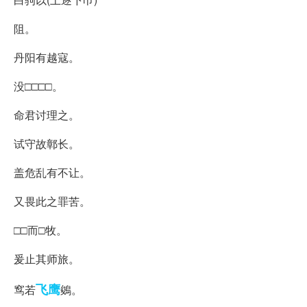
阻。
丹阳有越寇。
没□□□□。
命君讨理之。
试守故鄣长。
盖危乱有不让。
又畏此之罪苦。
□□而□牧。
爰止其师旅。
飞鹰
窎若
鵕。