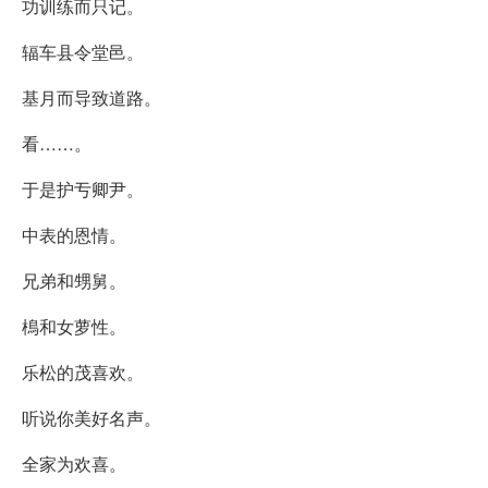
功训练而只记。
辐车县令堂邑。
基月而导致道路。
看……。
于是护亐卿尹。
中表的恩情。
兄弟和甥舅。
樢和女萝性。
乐松的茂喜欢。
听说你美好名声。
全家为欢喜。