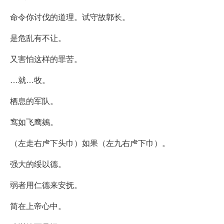
命令你讨伐的道理。试守故鄣长。
是危乱有不让。
又害怕这样的罪苦。
…就…牧。
栖息的军队。
窎如飞鹰鵕。
（左走右虍下头巾）如果（左九右虍下巾）。
强大的绥以德。
弱者用仁德来安抚。
简在上帝心中。