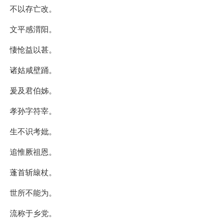
不以存亡改。
文平感渭阳。
悽怆益以甚。
诸姑咸壁踊。
爰及君伯姊。
孝孙字符宰。
生不识考妣。
追惟厥祖恩。
蓬首斩縗杖。
世所不能为。
流称于乡党。