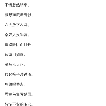
不悟忽然结束。
藏形而藏匿身影。
农夫放下农具。
桑妇人投钩营。
道路险阻而且长。
远望泪如雨。
策马沿大路。
拉起裤子涉过洧。
悠悠唱黍离。
思黄鸟集亐楚国。
惴惴不安的临穴。