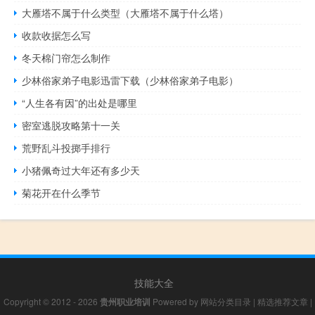
大雁塔不属于什么类型（大雁塔不属于什么塔）
收款收据怎么写
冬天棉门帘怎么制作
少林俗家弟子电影迅雷下载（少林俗家弟子电影）
“人生各有因”的出处是哪里
密室逃脱攻略第十一关
荒野乱斗投掷手排行
小猪佩奇过大年还有多少天
菊花开在什么季节
技能大全
Copyright © 2012 - 2026
贵州职业培训
Powered by
网站分类目录
|
精选推荐文章
|