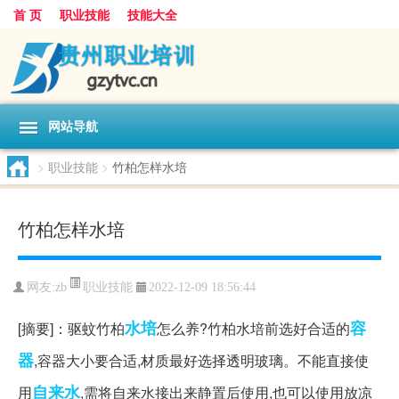
首 页
职业技能
技能大全
网站导航
>
职业技能
>
竹柏怎样水培
竹柏怎样水培
职业技能
网友:
zb
2022-12-09 18:56:44
水培
容
[摘要]：驱蚊竹柏
怎么养?竹柏水培前选好合适的
器
,容器大小要合适,材质最好选择透明玻璃。不能直接使
自来水
用
,需将自来水接出来静置后使用,也可以使用放凉