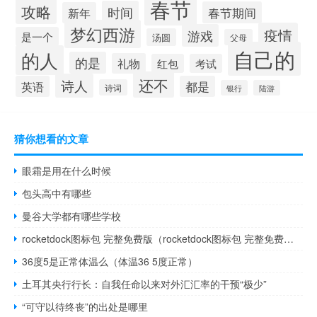
春节
攻略
时间
春节期间
新年
梦幻西游
疫情
游戏
是一个
汤圆
父母
自己的
的人
的是
礼物
红包
考试
还不
诗人
英语
都是
诗词
银行
陆游
猜你想看的文章
眼霜是用在什么时候
包头高中有哪些
曼谷大学都有哪些学校
rocketdock图标包 完整免费版（rocketdock图标包 完整免费版功能简介）
36度5是正常体温么（体温36 5度正常）
土耳其央行行长：自我任命以来对外汇汇率的干预“极少”
“可守以待终丧”的出处是哪里