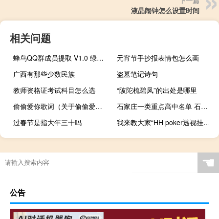
液晶闹钟怎么设置时间
相关问题
蜂鸟QQ群成员提取 V1.0 绿色免费版（蜂鸟QQ群成员提取 V1.0 绿色免费版功能简介）
元宵节手抄报表情包怎么画
广西有那些少数民族
盗墓笔记诗句
教师资格证考试科目怎么选
“陂陀梳碧凤”的出处是哪里
偷偷爱你歌词（关于偷偷爱你歌词的介绍）
石家庄一类重点高中名单 石家庄一类重点高中有哪些
过春节是指大年三十吗
我来教大家“HH poker透视挂作弊方法”原来真可以开挂
☚
公告