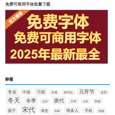
免费可商用字体批量下载
标签
元宵节
习俗
专业
中国
作者
你可以
农历
冬天
唐代
冬季
大学
学校
北京
大年
宋代
孩子
很多人
手机
寓意
年龄
技能