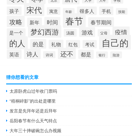
北京
大年
宋代
孩子
很多人
手机
寓意
年龄
技能
春节
攻略
时间
春节期间
新年
梦幻西游
疫情
游戏
是一个
汤圆
父母
自己的
的人
的是
礼物
红包
考试
还不
诗人
英语
都是
诗词
银行
陆游
猜你想看的文章
太原卧虎山过年收门票吗
“梧桐碎影”的出处是哪里
发言是先拜年还是后拜年
岳阳春节有什么天气特点
大年三十摔破碗怎么办视频