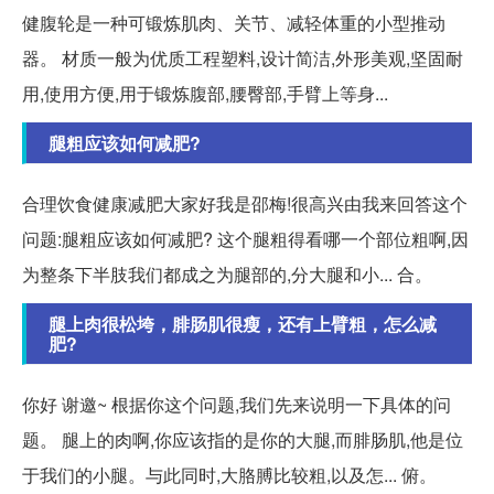
健腹轮是一种可锻炼肌肉、关节、减轻体重的小型推动
器。 材质一般为优质工程塑料,设计简洁,外形美观,坚固耐
用,使用方便,用于锻炼腹部,腰臀部,手臂上等身...
腿粗应该如何减肥?
合理饮食健康减肥大家好我是邵梅!很高兴由我来回答这个
问题:腿粗应该如何减肥? 这个腿粗得看哪一个部位粗啊,因
为整条下半肢我们都成之为腿部的,分大腿和小... 合。
腿上肉很松垮，腓肠肌很瘦，还有上臂粗，怎么减
肥?
你好 谢邀~ 根据你这个问题,我们先来说明一下具体的问
题。 腿上的肉啊,你应该指的是你的大腿,而腓肠肌,他是位
于我们的小腿。与此同时,大胳膊比较粗,以及怎... 俯。