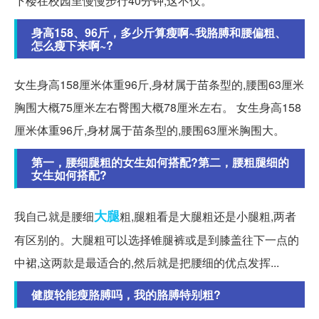
下楼在校园里慢慢步行40分钟,这不仅。
身高158、96斤，多少斤算瘦啊~我胳膊和腰偏粗、
怎么瘦下来啊~?
女生身高158厘米体重96斤,身材属于苗条型的,腰围63厘米
胸围大概75厘米左右臀围大概78厘米左右。 女生身高158
厘米体重96斤,身材属于苗条型的,腰围63厘米胸围大。
第一，腰细腿粗的女生如何搭配?第二，腰粗腿细的
女生如何搭配?
大腿
我自己就是腰细
粗,腿粗看是大腿粗还是小腿粗,两者
有区别的。大腿粗可以选择锥腿裤或是到膝盖往下一点的
中裙,这两款是最适合的,然后就是把腰细的优点发挥...
健腹轮能瘦胳膊吗，我的胳膊特别粗?