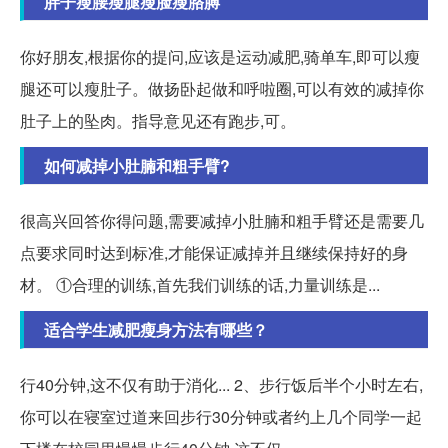
胖子瘦腰瘦腿瘦脸瘦胳膊
你好朋友,根据你的提问,应该是运动减肥,骑单车,即可以瘦
腿还可以瘦肚子。做扬卧起做和呼啦圈,可以有效的减掉你
肚子上的坠肉。指导意见还有跑步,可。
如何减掉小肚腩和粗手臂?
很高兴回答你得问题,需要减掉小肚腩和粗手臂还是需要几
点要求同时达到标准,才能保证减掉并且继续保持好的身
材。 ①合理的训练,首先我们训练的话,力量训练是...
适合学生减肥瘦身方法有哪些？
行40分钟,这不仅有助于消化... 2、步行饭后半个小时左右,
你可以在寝室过道来回步行30分钟或者约上几个同学一起