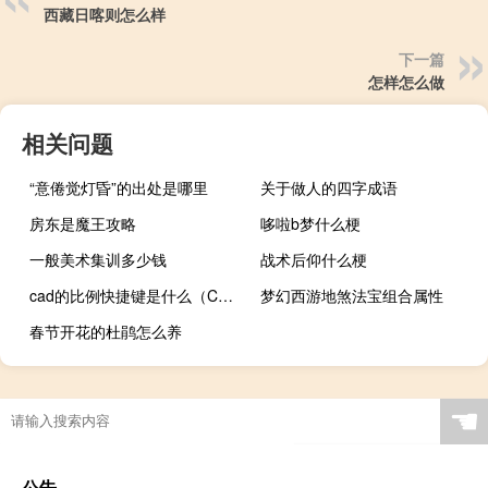
西藏日喀则怎么样
下一篇
怎样怎么做
相关问题
“意倦觉灯昏”的出处是哪里
关于做人的四字成语
房东是魔王攻略
哆啦b梦什么梗
一般美术集训多少钱
战术后仰什么梗
cad的比例快捷键是什么（CAD的比例快捷键是什么）
梦幻西游地煞法宝组合属性
春节开花的杜鹃怎么养
☚
公告