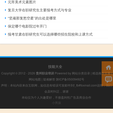
元宵美术元素图片
复旦大学在职研究生主要报考方式与专业
“坚顽那复愁空橐”的出处是哪里
保定哪个电影院过年开门
报考甘肃在职研究生可以选择哪些招生院校和上课方式
技能大全
Copyright © 2012 - 2026
贵州职业培训
Powered by
网站分类目录
|
精选推荐文章
|
网站地图
|
疑难解答
陕ICP备05009492号
声明：本站内容来自互联网，如信息有错误可发邮件到f_fb#foxmail.com说明，我们
会及时纠正，谢谢
本站仅为个人兴趣爱好，不接盈利性广告及商业合作
小男孩