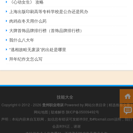
《心动女生》 攻略
上海出版印刷高等专科学校是公办还是民办
肉鸡在冬天用什么药
大牌首饰品牌排行榜（首饰品牌排行榜）
我什么八大年
“逃相故畦无废汲”的出处是哪里
拜年纪作文怎么写
技能大全
Copyright © 2012 - 2026
贵州职业培训
Powered by
网站分类目录
|
精选推荐文章
|
网站地图
|
疑难解答
陕ICP备05009492号
声明：本站内容来自互联网，如信息有错误可发邮件到f_fb#foxmail.com说明，我们
会及时纠正，谢谢