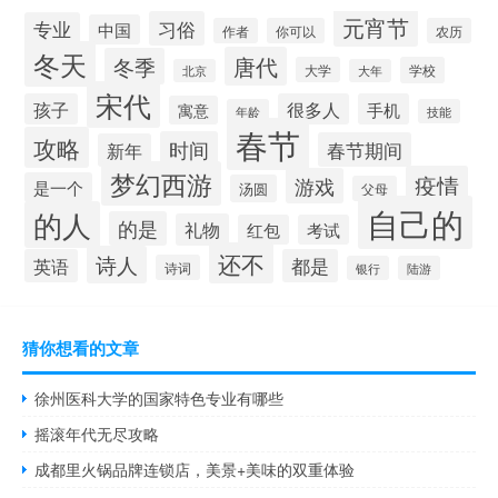
元宵节
习俗
专业
中国
作者
你可以
农历
冬天
唐代
冬季
大学
学校
北京
大年
宋代
孩子
很多人
手机
寓意
年龄
技能
春节
攻略
时间
春节期间
新年
梦幻西游
疫情
游戏
是一个
汤圆
父母
自己的
的人
的是
礼物
红包
考试
还不
诗人
英语
都是
诗词
银行
陆游
猜你想看的文章
徐州医科大学的国家特色专业有哪些
摇滚年代无尽攻略
成都里火锅品牌连锁店，美景+美味的双重体验