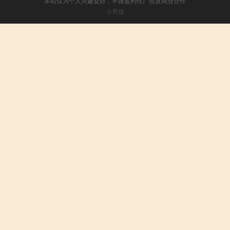
本站仅为个人兴趣爱好，不接盈利性广告及商业合作
小男孩