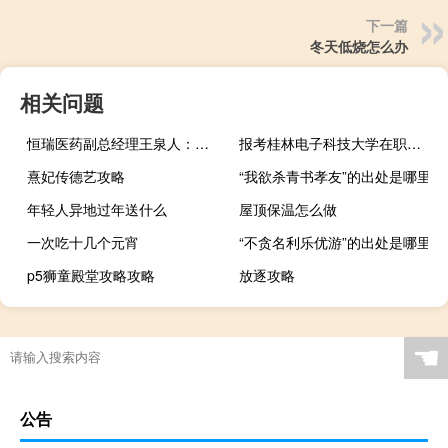
下一篇
冬天低烧怎么办
相关问题
恒瑞医药副总经理王泉人：从三方面对GLP-1类药物差异化布局
报考桂林电子科技大学在职研究生流程有什么
熹妃传德艺攻略
“我欲杀青书孝友”的出处是哪里
年轻人异地过年送什么
屋顶保温怎么做
一次吃十几个元宵
“不贪名利乐优游”的出处是哪里
p5狮童殿堂攻略攻略
放逐攻略
☚
公告