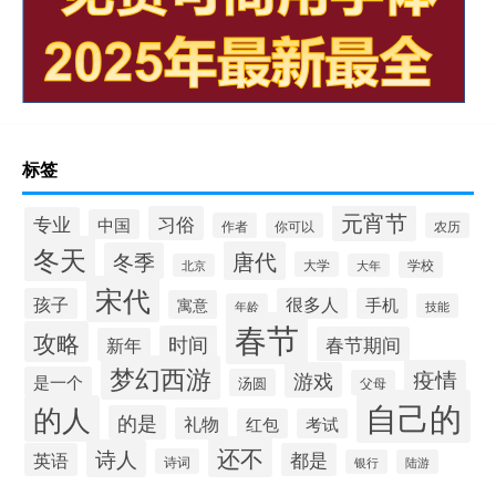
标签
元宵节
习俗
专业
中国
作者
你可以
农历
冬天
唐代
冬季
大学
学校
北京
大年
宋代
孩子
很多人
手机
寓意
年龄
技能
春节
攻略
时间
春节期间
新年
梦幻西游
疫情
游戏
是一个
汤圆
父母
自己的
的人
的是
礼物
红包
考试
还不
诗人
英语
都是
诗词
银行
陆游