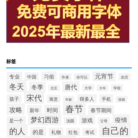
标签
元宵节
习俗
专业
中国
作者
你可以
农历
冬天
唐代
冬季
大学
学校
北京
大年
宋代
孩子
很多人
手机
寓意
年龄
技能
春节
攻略
时间
春节期间
新年
梦幻西游
疫情
游戏
是一个
汤圆
父母
自己的
的人
的是
礼物
红包
考试