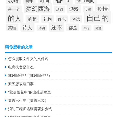
时间
春节期间
新年
梦幻西游
疫情
游戏
是一个
汤圆
父母
自己的
的人
的是
礼物
红包
考试
还不
诗人
英语
都是
诗词
银行
陆游
猜你想看的文章
怎么提取文件夹的文件名
电商扶贫是什么
林风眠作品（林风眠作品）
安图恩攻略门票
“莺语落花中”的出处是哪里
黄盖出生年（黄盖出装）
消防工程师培训需要多少钱