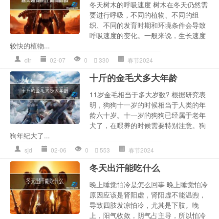
冬天树木的呼吸速度 树木在冬天仍然需
要进行呼吸，不同的植物、不同的组
织、不同的发育时期和环境条件会导致
呼吸速度的变化。一般来说，生长速度
较快的植物...
dtr
02-07
0
330
春节2024
十斤的金毛犬多大年龄
11岁金毛相当于多大岁数? 根据研究表
明，狗狗十一岁的时候相当于人类的年
龄六十岁。十一岁的狗狗已经属于老年
犬了，在喂养的时候需要特别注意。狗
狗年纪大了...
sjd
02-06
0
553
春节2024
冬天出汗能吃什么
晚上睡觉怕冷是怎么回事 晚上睡觉怕冷
原因应该是肾阳虚，肾阳虚不能温煦，
导致四肢发凉怕冷，尤其是下肢。晚
上，阳气收敛，阴气占主导，所以怕冷