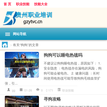
首 页
职业技能
技能大全
网站导航
>
有关“狗狗”的文章
狗狗可以睡电热毯吗
不建议让狗狗睡电热毯，原因如下： 1.
安全隐患 ：电热毯存在漏电的风险，狗
狗可能会被电伤。 2. 健康问题 ：长时
间使用电热毯可能导致狗狗毛细血管扩
张，引...
gg
01-26
0
171
职业技能
寻狗攻略