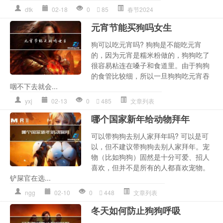
dtk
02-18
0
85
春节2024
元宵节能买狗吗女生
狗可以吃元宵吗? 狗狗是不能吃元宵
的，因为元宵是糯米粉做的，狗狗吃了
很容易粘连在嗓子和食道里。由于狗狗
的食管比较细，所以一旦狗狗吃元宵吞
咽不下去就会...
yxj
02-13
0
485
文章列表
哪个国家新年给动物拜年
可以带狗狗去别人家拜年吗? 可以是可
以，但不建议带狗狗去别人家拜年。宠
物（比如狗狗）固然是十分可爱、招人
喜欢，但并不是所有的人都喜欢宠物。
铲屎官在选...
ngg
02-10
0
448
文章列表
冬天如何防止狗狗呼吸