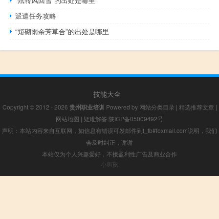
“炫转风回雪”的出处是哪里
派遣任务攻略
“短砌雨余芳草合”的出处是哪里
技能大全
Copyright © 2012 - 2026
贵州职业培训
Powered by
网站分类目录
|
精选推荐文章
|
网站地图
|
疑难解答
陕ICP备05009492号
声明：本站内容来自互联网，如信息有错误可发邮件到f_fb#foxmail.com说明，我们
会及时纠正，谢谢
本站仅为个人兴趣爱好，不接盈利性广告及商业合作
小男孩