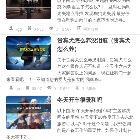
以下围绕“寻狗攻略”主题解决网友的困
惑 狗狗走丢了怎么找? 1、及时在狗狗
走失地点寻找 发现狗狗走失后,最好停
留在狗狗走散时的地点范围附近寻...
xgg
04-30
0
587
手游攻略
贵宾犬怎么养没泪痕（贵宾犬
怎么养）
关于贵宾犬怎么养没泪痕，贵宾犬怎么
养这个很多人还不知道，今天小六来为
大家解答以上的问题，现在让我们一起
来看看吧！ 1、不知道您的爱犬是多大的 我家狗...
gb
03-07
0
676
生活助理
冬天开车很暖和吗
以下围绕“冬天开车很暖和吗”主题解决
网友的困惑 冬天零下20多度开车去东北
旅游可以吗? 对于这个问题，我想强调
的是准备工作的重要性。如果你计划在
冬天零下2...