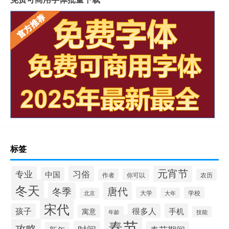
标签
元宵节
习俗
专业
中国
作者
你可以
农历
冬天
唐代
冬季
大学
学校
北京
大年
宋代
孩子
很多人
手机
寓意
年龄
技能
春节
攻略