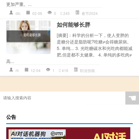
更加严重。...
dtc
02-06
0
245
春节2024
如何能够长胖
[摘要]：科学的分析一下，使人变胖的
是糖分还是脂肪呢?吃糖≠会得糖尿病。
5. 单纯... 3. 光吃糖碳水和光吃肉都能减
肥,但是都不太健康。 4. 单纯的多吃肉≠
高...
rh
12-04
1
416
职业技能
☚
公告